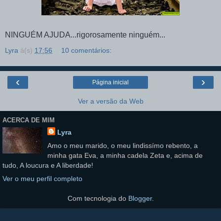
NINGUÉM AJUDA...rigorosamente ninguém...
Lyra
à(s)
17:56
10 comentários:
‹
›
Página inicial
Ver a versão da Web
ACERCA DE MIM
Lyra
Amo o meu marido, o meu lindissímo rebento, a
minha gata Eva, a minha cadela Zeta e, acima de
tudo, A loucura e A liberdade!
Ver o meu perfil completo
Com tecnologia do
Blogger
.