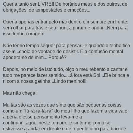
Queria tanto ser LIVRE!! De horários meus e dos outros, de
obrigações, de tempestades e emoções...
Queria apenas entrar pelo mar dentro e ir sempre em frente,
sem olhar para trás e sem nunca parar de andar...Nem para
isso tenho coragem.
Não tenho tempo sequer para pensar...e quando o tenho fico
assim...cheia de vontade de desistir. E a confusão mental
apodera-se de mim... Porquê?
Depois, no meio de isto tudo, oiço o meu rebento a cantar e
tudo me parece fazer sentido...Lá fora está Sol...Ele brinca e
ri com a nossa gatinha...Lindo menino!!!
Mas não chega!
Muitas são as vezes que sinto que são pequenas coisas
como um "lá-rá-rá-lá-rá" do meu filho que fazem a vida valer
a pena e esse pensamento leva-me a
continuar...aqui...neste remoer...e sinto-me como se
estivesse a andar em frente e de repente olho para baixo e