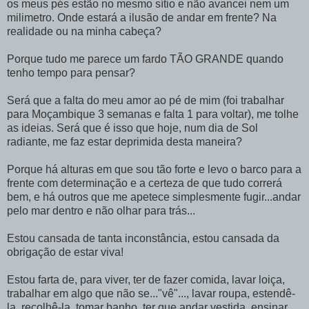
os meus pés estão no mesmo sítio e não avancei nem um
milimetro. Onde estará a ilusão de andar em frente? Na
realidade ou na minha cabeça?
Porque tudo me parece um fardo TÃO GRANDE quando
tenho tempo para pensar?
Será que a falta do meu amor ao pé de mim (foi trabalhar
para Moçambique 3 semanas e falta 1 para voltar), me tolhe
as ideias. Será que é isso que hoje, num dia de Sol
radiante, me faz estar deprimida desta maneira?
Porque há alturas em que sou tão forte e levo o barco para a
frente com determinação e a certeza de que tudo correrá
bem, e há outros que me apetece simplesmente fugir...andar
pelo mar dentro e não olhar para trás...
Estou cansada de tanta inconstância, estou cansada da
obrigação de estar viva!
Estou farta de, para viver, ter de fazer comida, lavar loiça,
trabalhar em algo que não se..."vê"..., lavar roupa, estendê-
la, recolhê-la, tomar banho, ter que andar vestida, ensinar