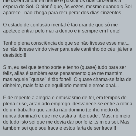
me fazem andar em frente e passar os dias cinzentos à
espera do Sol. O pior é que, às vezes, mesmo quando o Sol
aparece...não chega para recuperar dos dias cinzentos.
O estado de confusão mental é tão grande que só me
apetece entrar pelo mar a dentro e ir sempre em frente!
Tenho plena consciência de que se não tivesse esse mar...,
se não tivesse vindo viver para este cantinho do céu, já teria
desistido!!!
Sim, eu sei que tenho sorte e tenho (quase) tudo para ser
feliz, aliás é também esse pensamento que me mantém,
mas aquele "quase" é tão forte!!! O quase chama-se falta de
dinheiro, mais falta de equilibrio mental e emocional...
E de repente a alegria e entusiasmo de ter, em tempos de
plena crise, arranjado emprego, desvanece-se entre a rotina
de um trabalho que ainda não domino (tenho medo de
nunca dominar) e que me castra a liberdade . Mas, no meio
de tudo isto sei que me devia dar por feliz...sim eu sei. Mas
também sei que sou fraca e estou farta de ser fraca!!!