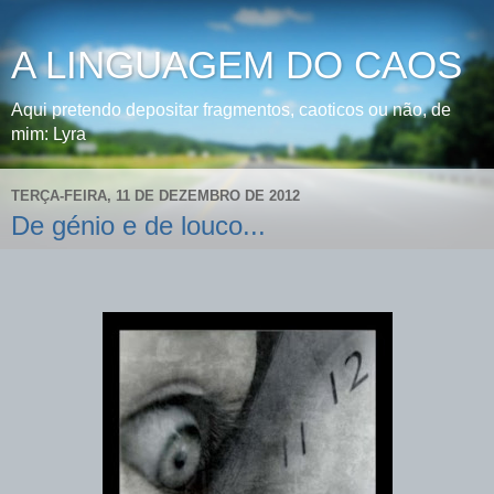
A LINGUAGEM DO CAOS
Aqui pretendo depositar fragmentos, caoticos ou não, de
mim: Lyra
TERÇA-FEIRA, 11 DE DEZEMBRO DE 2012
De génio e de louco...