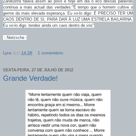
Zaratustra falava assim ao povo e hoje em dia o eco dessas palavras
continua a mais actual das verdades:"É tempo que o homem cultive o
germe da mais elevada esperança. Eu vo-lo digo: É PRECISO TER UM
CAOS DENTRO DE SI, PARA DAR À LUZ UMA ESTRELA BAILARINA.
Eu vo-lo digo: tendes ainda um caos dentro de vós"
- Nietzsche -
Lyra
à(s)
14:28
1 comentário:
SEXTA-FEIRA, 27 DE JULHO DE 2012
Grande Verdade!