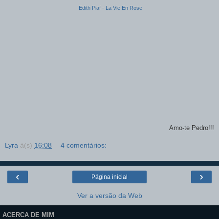
Edith Piaf - La Vie En Rose
Amo-te Pedro!!!
Lyra
à(s)
16:08
4 comentários:
‹
›
Página inicial
Ver a versão da Web
ACERCA DE MIM