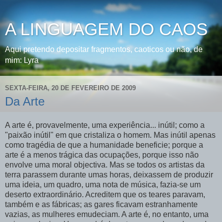
A LINGUAGEM DO CAOS
Aqui pretendo depositar fragmentos, caoticos ou não, de
mim: Lyra
SEXTA-FEIRA, 20 DE FEVEREIRO DE 2009
Da Arte
A arte é, provavelmente, uma experiência... inútil; como a
"paixão inútil" em que cristaliza o homem. Mas inútil apenas
como tragédia de que a humanidade beneficie; porque a
arte é a menos trágica das ocupações, porque isso não
envolve uma moral objectiva. Mas se todos os artistas da
terra parassem durante umas horas, deixassem de produzir
uma ideia, um quadro, uma nota de música, fazia-se um
deserto extraordinário. Acreditem que os teares paravam,
também e as fábricas; as gares ficavam estranhamente
vazias, as mulheres emudeciam. A arte é, no entanto, uma