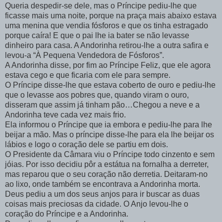
Queria despedir-se dele, mas o Príncipe pediu-lhe que
ficasse mais uma noite, porque na praça mais abaixo estava
uma menina que vendia fósforos e que os tinha estragado
porque caíra! E que o pai lhe ia bater se não levasse
dinheiro para casa. A Andorinha retirou-lhe a outra safira e
levou-a “À Pequena Vendedora de Fósforos”.
A Andorinha disse, por fim ao Príncipe Feliz, que ele agora
estava cego e que ficaria com ele para sempre.
O Príncipe disse-lhe que estava coberto de ouro e pediu-lhe
que o levasse aos pobres que, quando viram o ouro,
disseram que assim já tinham pão…Chegou a neve e a
Andorinha teve cada vez mais frio.
Ela informou o Príncipe que ia embora e pediu-lhe para lhe
beijar a mão. Mas o príncipe disse-lhe para ela lhe beijar os
lábios e logo o coração dele se partiu em dois.
O Presidente da Câmara viu o Príncipe todo cinzento e sem
jóias. Por isso decidiu pôr a estátua na fornalha a derreter,
mas reparou que o seu coração não derretia. Deitaram-no
ao lixo, onde também se encontrava a Andorinha morta.
Deus pediu a um dos seus anjos para ir buscar as duas
coisas mais preciosas da cidade. O Anjo levou-lhe o
coração do Príncipe e a Andorinha.