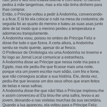
pedira à mãe tangerinas, mas a ela não tinha dinheiro para
lhas comprar.
Então, o Príncipe voltou a pedir à Andorinha, convencendo-
a a ficar. E lá foi ela colocar o rubi na mesa da costureira; de
seguida foi ao quarto do menino e bateu as suas asas junto
dele de tal modo que o menino perdeu a temperatura e
adormeceu tranquilamente.
A Andorinha voou, poisou no ombro do Príncipe Feliz e
disse-lhe tudo o que fizera. A certa altura, a Andorinha
sentiu-se muito quente, apesar do ar fresco.
O Professor de Ornitologia viu uma Andorinha no Inverno e
foi logo ao Jornal Local comunicar a estranheza.
A Andorinha disse ao Príncipe que nessa noite iria para o
Egipto, mas ele pediu-lhe que ficasse mais uma noite,
porque vira um jovem escritor num sótão, com frio e fome,
que não conseguia acabar a sua história. Ele, desta vez,
pediu-lhe que levasse um dos seus olhos que eram feitos
de belas e raras safiras.
A Andorinha disse-lhe que não! Mas o Príncipe implorou-lhe
e assim convenceu-a! Ela tirou-lhe uma safira, levou-a ao
jovem, deixando-a nas violetas murchas da sua secretária.
Quando a lua apareceu, ela voltou para o Príncipe Feliz.