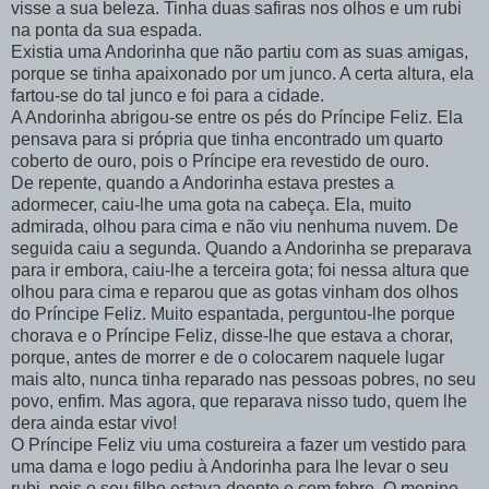
visse a sua beleza. Tinha duas safiras nos olhos e um rubi
na ponta da sua espada.
Existia uma Andorinha que não partiu com as suas amigas,
porque se tinha apaixonado por um junco. A certa altura, ela
fartou-se do tal junco e foi para a cidade.
A Andorinha abrigou-se entre os pés do Príncipe Feliz. Ela
pensava para si própria que tinha encontrado um quarto
coberto de ouro, pois o Príncipe era revestido de ouro.
De repente, quando a Andorinha estava prestes a
adormecer, caiu-lhe uma gota na cabeça. Ela, muito
admirada, olhou para cima e não viu nenhuma nuvem. De
seguida caiu a segunda. Quando a Andorinha se preparava
para ir embora, caiu-lhe a terceira gota; foi nessa altura que
olhou para cima e reparou que as gotas vinham dos olhos
do Príncipe Feliz. Muito espantada, perguntou-lhe porque
chorava e o Príncipe Feliz, disse-lhe que estava a chorar,
porque, antes de morrer e de o colocarem naquele lugar
mais alto, nunca tinha reparado nas pessoas pobres, no seu
povo, enfim. Mas agora, que reparava nisso tudo, quem lhe
dera ainda estar vivo!
O Príncipe Feliz viu uma costureira a fazer um vestido para
uma dama e logo pediu à Andorinha para lhe levar o seu
rubi, pois o seu filho estava doente e com febre. O menino