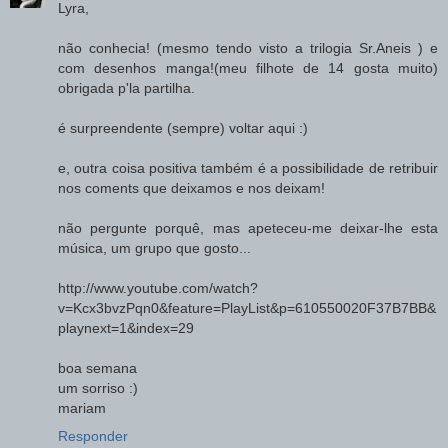
Lyra,
não conhecia! (mesmo tendo visto a trilogia Sr.Aneis ) e
com desenhos manga!(meu filhote de 14 gosta muito)
obrigada p'la partilha.
é surpreendente (sempre) voltar aqui :)
e, outra coisa positiva também é a possibilidade de retribuir
nos coments que deixamos e nos deixam!
não pergunte porquê, mas apeteceu-me deixar-lhe esta
música, um grupo que gosto...
http://www.youtube.com/watch?
v=Kcx3bvzPqn0&feature=PlayList&p=610550020F37B7BB&
playnext=1&index=29
boa semana
um sorriso :)
mariam
Responder