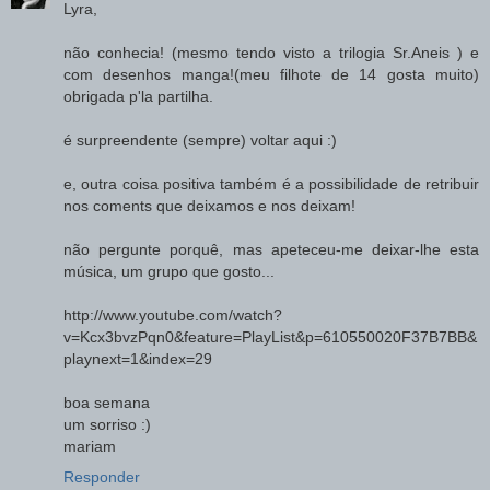
Lyra,
não conhecia! (mesmo tendo visto a trilogia Sr.Aneis ) e
com desenhos manga!(meu filhote de 14 gosta muito)
obrigada p'la partilha.
é surpreendente (sempre) voltar aqui :)
e, outra coisa positiva também é a possibilidade de retribuir
nos coments que deixamos e nos deixam!
não pergunte porquê, mas apeteceu-me deixar-lhe esta
música, um grupo que gosto...
http://www.youtube.com/watch?
v=Kcx3bvzPqn0&feature=PlayList&p=610550020F37B7BB&
playnext=1&index=29
boa semana
um sorriso :)
mariam
Responder