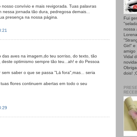
o nosso convívio e mais revigorada. Tuas palavras
 nessa jornada tão dura, pedregosa demais...
tua presença na nossa página.
Fui ge
"selad
nossa
8:21
Lorena
"Strang
Girl" e
amigo 
so das aves na imagem,do teu sorriso, do texto, tão
Vidal 
 deste optimismo sempre tão teu...ah! e do Pessoa
novida
Obriga
 sem saber o que se passa "Lá fora",mas... seria
dois! ;
tuas flores continuem abertas em todo o seu
PRES
RECEB
8:29