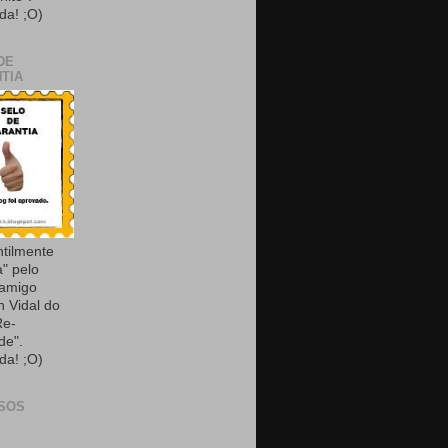
da! ;O)
DE
TIA
ntilmente
a" pelo
 amigo
n Vidal do
Re-
de".
da! ;O)
SOS