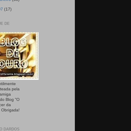
07
(17)
E DE
ntilmente
teada pela
 amiga
 do Blog "O
cer da
. Obrigada!
O DARDOS