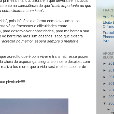
 primeira infância, altura em que deverá ser incutida
 assente na consciência de que
"mais importante do que
FRACT
ma como lidamos com isso".
Arte Fr
ida", pois influência a forma como avaliamos os
Efeito 
sta vê os fracassos e dificuldades como
O film
, para desenvolver capacidades, para melhorar a sua
Fracta
o vê barreiras mas sim desafios, sabe que existirá
Pheno
livro
,
"acredita no melhor, espera sempre o melhor e
ARQUI
ue acredito que é bom viver e transmitir esse prazer!
BLOG
ida cheia de esperança, alegria, sonhos e desejos, com
►
20
 realizá-los e crer que a vida será melhor, apesar de
►
20
►
20
sua plenitude!!!!
►
20
►
20
►
20
▼
20
►
(3