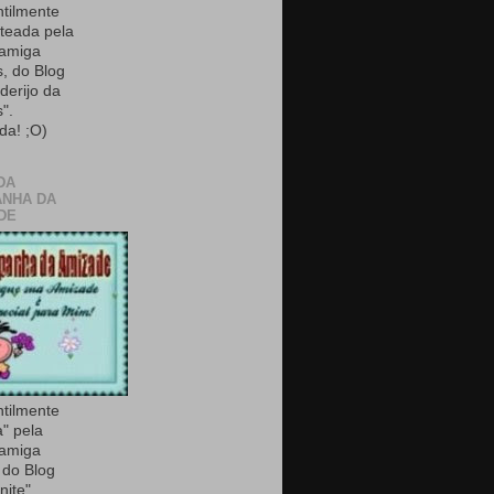
ntilmente
teada pela
 amiga
, do Blog
derijo da
".
da! ;O)
DA
NHA DA
DE
ntilmente
a" pela
 amiga
do Blog
nite".