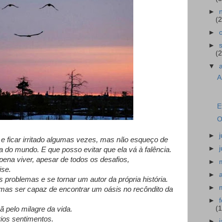
►
(2
►
►
(2
▼
A
E
O
►
o e ficar irritado algumas vezes, mas não esqueço de
►
 do mundo. E que posso evitar que ela vá à falência.
 pena viver, apesar de todos os desafios,
►
ise.
►
os problemas e se tornar um autor da própria história.
►
, mas ser capaz de encontrar um oásis no recôndito da
►
(
 pelo milagre da vida.
rios sentimentos.
►