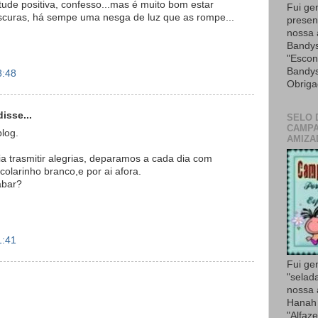
de positiva, confesso...mas é muito bom estar
Fui ge
escuras, há sempe uma nesga de luz que as rompe...
presen
nossa
Bandys
"Escon
Bandys
8:48
Obriga
isse...
SELO 
CAMPA
blog.
AMIZA
ia trasmitir alegrias, deparamos a cada dia com
 colarinho branco,e por ai afora.
abar?
1:41
Fui ge
"selad
nossa
Hanah 
"Alfaze