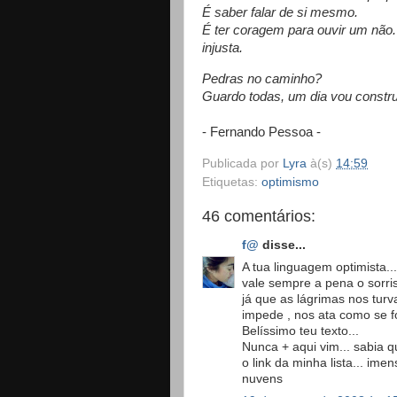
É saber falar de si mesmo.
É ter coragem para ouvir um não.
injusta.
Pedras no caminho?
Guardo todas, um dia vou construi
- Fernando Pessoa -
Publicada por
Lyra
à(s)
14:59
Etiquetas:
optimismo
46 comentários:
f@
disse...
A tua linguagem optimista...
vale sempre a pena o sorriso
já que as lágrimas nos tur
impede , nos ata como se f
Belíssimo teu texto...
Nunca + aqui vim... sabia q
o link da minha lista... imen
nuvens