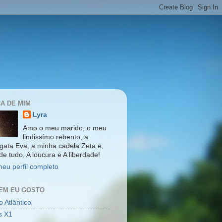
A DE MIM
Lyra
Amo o meu marido, o meu
lindissímo rebento, a
gata Eva, a minha cadela Zeta e,
de tudo, A loucura e A liberdade!
meu perfil completo
EM EU GOSTO
 Atlântico
s X1