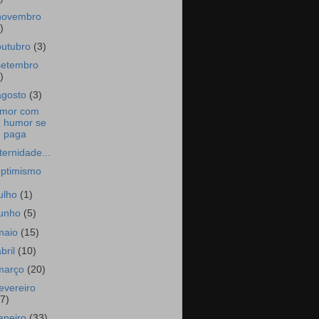
novembro
)
outubro
(3)
setembro
)
agosto
(3)
mor com
humor se
paga
ternidade...
ptimismo
julho
(1)
junho
(5)
maio
(15)
abril
(10)
março
(20)
fevereiro
17)
janeiro
(33)