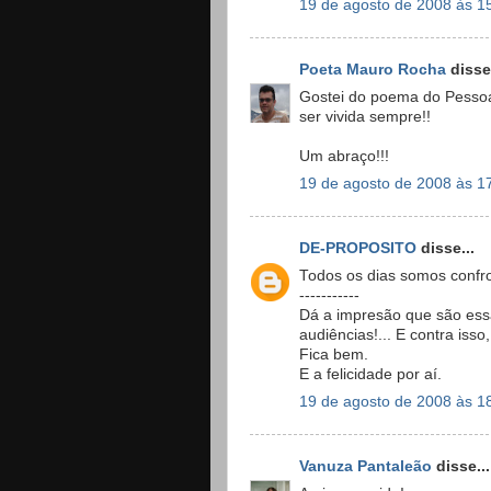
19 de agosto de 2008 às 1
Poeta Mauro Rocha
disse.
Gostei do poema do Pessoa,
ser vivida sempre!!
Um abraço!!!
19 de agosto de 2008 às 1
DE-PROPOSITO
disse...
Todos os dias somos confr
-----------
Dá a impresão que são ess
audiências!... E contra iss
Fica bem.
E a felicidade por aí.
19 de agosto de 2008 às 1
Vanuza Pantaleão
disse...