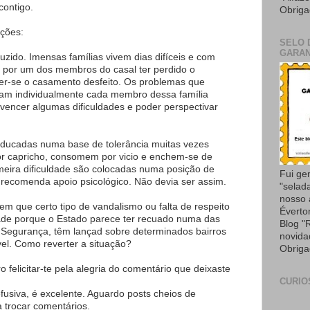
ontigo.
Obriga
ações:
SELO 
GARAN
zido. Imensas famílias vivem dias difíceis e com
 por um dos membros do casal ter perdido o
er-se o casamento desfeito. Os problemas que
am individualmente cada membro dessa família
 vencer algumas dificuldades e poder perspectivar
 educadas numa base de tolerância muitas vezes
r capricho, consomem por vicio e enchem-se de
imeira dificuldade são colocadas numa posição de
Fui ge
recomenda apoio psicológico. Não devia ser assim.
"selad
nosso
em que certo tipo de vandalismo ou falta de respeito
Éverto
ade porque o Estado parece ter recuado numa das
Blog "
 Segurança, têm lançad sobre determinados bairros
novida
vel. Como reverter a situação?
Obriga
o felicitar-te pela alegria do comentário que deixaste
CURIO
 efusiva, é excelente. Aguardo posts cheios de
 trocar comentários.