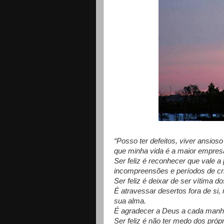
“Posso ter defeitos, viver ansios
que minha vida é a maior empresa
Ser feliz é reconhecer que vale a
incompreensões e períodos de cr
Ser feliz é deixar de ser vítima d
É atravessar desertos fora de si
sua alma.
É agradecer a Deus a cada manhã
Ser feliz é não ter medo dos próp