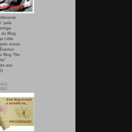
ntilmente
a" pela
 amiga
 do Blog
e Little
 pelo nosso
Éverton
do Blog "Re-
de".
da aos
O)
ENTE
IDO