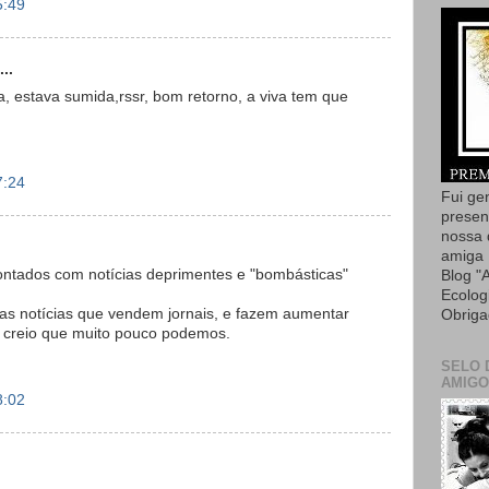
5:49
..
 estava sumida,rssr, bom retorno, a viva tem que
7:24
Fui ge
presen
nossa 
amiga 
ontados com notícias deprimentes e "bombásticas"
Blog "
Ecolog
as notícias que vendem jornais, e fazem aumentar
Obriga
o, creio que muito pouco podemos.
SELO 
AMIGO
8:02