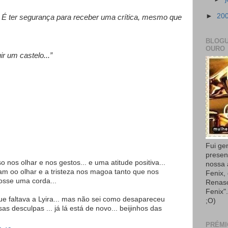
►
20
 É ter segurança para receber uma crítica, mesmo que
BLOGU
OURO
r um castelo...”
Fui ge
presen
 nos olhar e nos gestos... e uma atitude positiva...
nossa
vam oo olhar e a tristeza nos magoa tanto que nos
Fenix,
osse uma corda...
Renas
Fenix"
ue faltava a Lyira... mas não sei como desapareceu
;O)
sas desculpas ... já lá está de novo... beijinhos das
PRÉMI