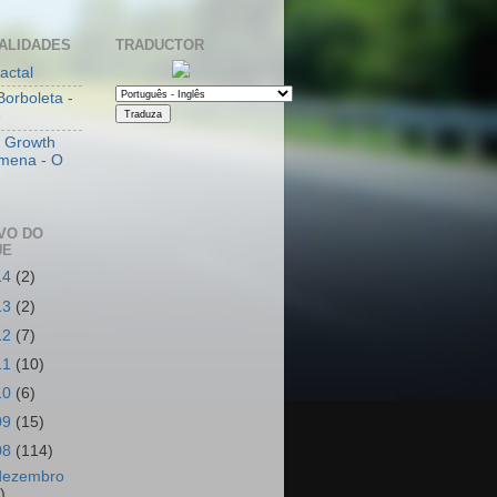
ALIDADES
TRADUCTOR
actal
Borboleta -
e
l Growth
mena - O
VO DO
UE
14
(2)
13
(2)
12
(7)
11
(10)
10
(6)
09
(15)
08
(114)
dezembro
)