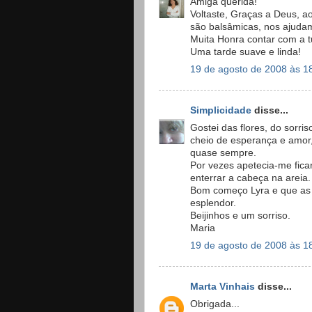
Amiga querida!
Voltaste, Graças a Deus, a
são balsâmicas, nos ajudam
Muita Honra contar com a 
Uma tarde suave e linda!
19 de agosto de 2008 às 1
Simplicidade
disse...
Gostei das flores, do sorri
cheio de esperança e amor,
quase sempre.
Por vezes apetecia-me ficar
enterrar a cabeça na areia.
Bom começo Lyra e que as 
esplendor.
Beijinhos e um sorriso.
Maria
19 de agosto de 2008 às 1
Marta Vinhais
disse...
Obrigada...