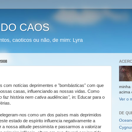
 DO CAOS
ntos, caoticos ou não, de mim: Lyra
2008
ACERC
s com notícias deprimentes e "bombásticas" com que
minha 
nossas casas, influenciando as nossas vidas. Como
acima 
 faz história nem cativa audiências",
in: Educar para o
Ver o 
érias.
DE QU
) elegeram-nos como um dos países mais deprimidos
Oceano
ste estado de espírito influencia negativamente a
r a nossa atitude pessimista e passarmos a valorizar
Cygnu