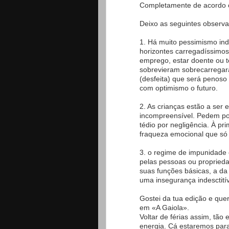
Completamente de acordo c
Deixo as seguintes observ
1. Há muito pessimismo indu
horizontes carregadíssimos
emprego, estar doente ou t
sobrevieram sobrecarregar
(desfeita) que será penoso
com optimismo o futuro.
2. As crianças estão a ser
incompreensível. Pedem po
tédio por negligência. À pr
fraqueza emocional que só 
3. o regime de impunidade 
pelas pessoas ou propried
suas funções básicas, a da
uma insegurança indesctití
Gostei da tua edição e quer
em «A Gaiola».
Voltar de férias assim, tão
energia. Cá estaremos para