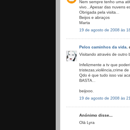
Nem sempre tenho uma atitu
vivo...Apesar das nuvens 
Obrigada pela visita...
Beijos e abraços
Marta
19 de agosto de 2008 às 1
Pelos caminhos da vida.
d
Visitando através de outro 
Infelizmente a tv que poder
tristezas,violência,crime de
Qdo é que tudo isso vai ac
BASTA...
beijooo.
19 de agosto de 2008 às 2
Anónimo disse...
Olá Lyra