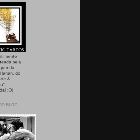
ntilmente
teada pela
querida
Hanah, do
Arte &
ia".
da! ;O)
DO BLOG