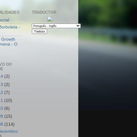
ALIDADES
TRADUCTOR
actal
Borboleta -
e
l Growth
mena - O
VO DO
UE
14
(2)
13
(2)
12
(7)
11
(10)
10
(6)
09
(15)
08
(114)
dezembro
)