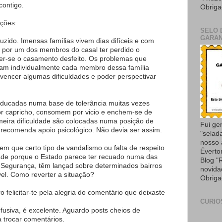
ontigo.
Obriga
ações:
SELO 
GARAN
zido. Imensas famílias vivem dias difíceis e com
 por um dos membros do casal ter perdido o
er-se o casamento desfeito. Os problemas que
am individualmente cada membro dessa família
 vencer algumas dificuldades e poder perspectivar
 educadas numa base de tolerância muitas vezes
r capricho, consomem por vicio e enchem-se de
imeira dificuldade são colocadas numa posição de
Fui ge
recomenda apoio psicológico. Não devia ser assim.
"selad
nosso
em que certo tipo de vandalismo ou falta de respeito
Éverto
ade porque o Estado parece ter recuado numa das
Blog "
 Segurança, têm lançad sobre determinados bairros
novida
vel. Como reverter a situação?
Obriga
o felicitar-te pela alegria do comentário que deixaste
CURIO
 efusiva, é excelente. Aguardo posts cheios de
 trocar comentários.