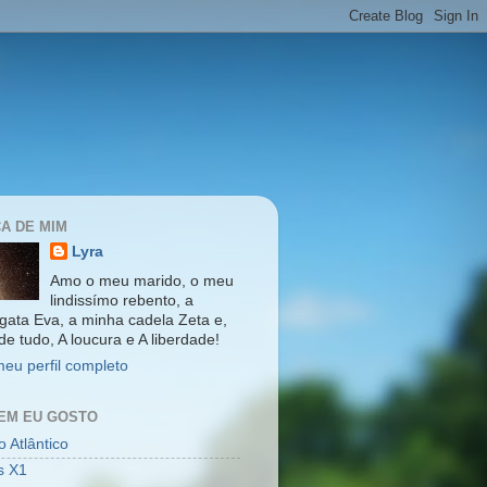
A DE MIM
Lyra
Amo o meu marido, o meu
lindissímo rebento, a
gata Eva, a minha cadela Zeta e,
de tudo, A loucura e A liberdade!
meu perfil completo
EM EU GOSTO
 Atlântico
s X1