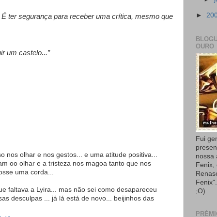
►
20
 É ter segurança para receber uma crítica, mesmo que
BLOGU
OURO
r um castelo...”
Fui ge
presen
 nos olhar e nos gestos... e uma atitude positiva...
nossa
vam oo olhar e a tristeza nos magoa tanto que nos
Fenix,
osse uma corda...
Renas
Fenix"
ue faltava a Lyira... mas não sei como desapareceu
;O)
sas desculpas ... já lá está de novo... beijinhos das
PRÉMI