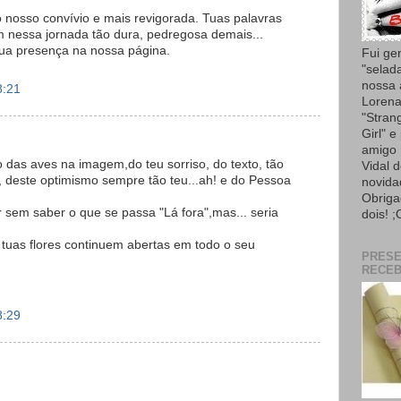
o nosso convívio e mais revigorada. Tuas palavras
 nessa jornada tão dura, pedregosa demais...
tua presença na nossa página.
Fui ge
"selad
nossa
8:21
Lorena
"Strang
Girl" e
amigo 
so das aves na imagem,do teu sorriso, do texto, tão
Vidal 
 deste optimismo sempre tão teu...ah! e do Pessoa
novida
Obriga
 sem saber o que se passa "Lá fora",mas... seria
dois! ;
tuas flores continuem abertas em todo o seu
PRES
RECEB
8:29