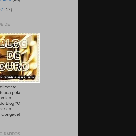
07
(17)
E DE
ntilmente
teada pela
 amiga
 do Blog "O
cer da
. Obrigada!
O DARDOS