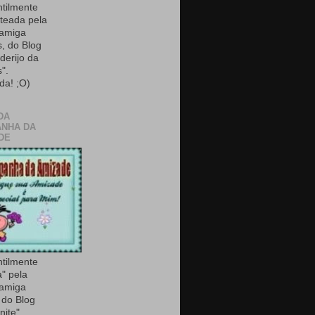
ntilmente
teada pela
 amiga
, do Blog
derijo da
".
da! ;O)
DA
NHA DA
DE
ntilmente
a" pela
 amiga
do Blog
nite".