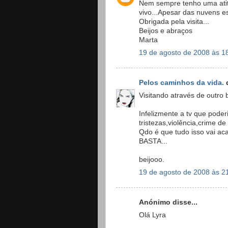
Nem sempre tenho uma atitu
vivo...Apesar das nuvens 
Obrigada pela visita...
Beijos e abraços
Marta
19 de agosto de 2008 às 1
Pelos caminhos da vida.
d
Visitando através de outro 
Infelizmente a tv que poder
tristezas,violência,crime de
Qdo é que tudo isso vai ac
BASTA...
beijooo.
19 de agosto de 2008 às 2
Anónimo disse...
Olá Lyra