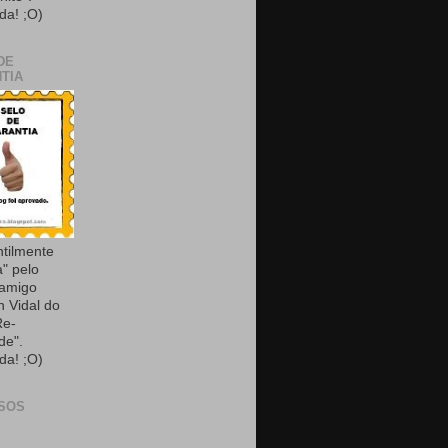
da! ;O)
DE
TIA
ntilmente
a" pelo
 amigo
n Vidal do
Re-
de".
da! ;O)
SOS