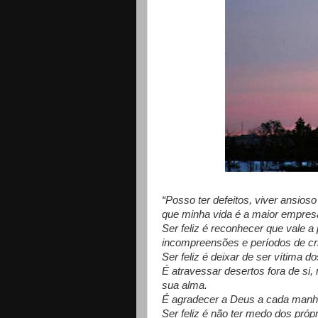
“Posso ter defeitos, viver ansios
que minha vida é a maior empresa
Ser feliz é reconhecer que vale a
incompreensões e períodos de cr
Ser feliz é deixar de ser vítima d
É atravessar desertos fora de si
sua alma.
É agradecer a Deus a cada manhã
Ser feliz é não ter medo dos próp