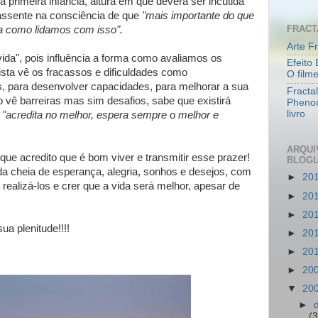
 primeira infância, altura em que deverá ser incutida
 assente na consciência de que
"mais importante do que
FRACT
ma como lidamos com isso".
Arte Fr
ida", pois influência a forma como avaliamos os
Efeito 
sta vê os fracassos e dificuldades como
O film
, para desenvolver capacidades, para melhorar a sua
Fracta
o vê barreiras mas sim desafios, sabe que existirá
Pheno
livro
,
"acredita no melhor, espera sempre o melhor e
ARQUI
ue acredito que é bom viver e transmitir esse prazer!
BLOG
ida cheia de esperança, alegria, sonhos e desejos, com
►
20
 realizá-los e crer que a vida será melhor, apesar de
►
20
►
20
sua plenitude!!!!
►
20
►
20
►
20
▼
20
►
(3