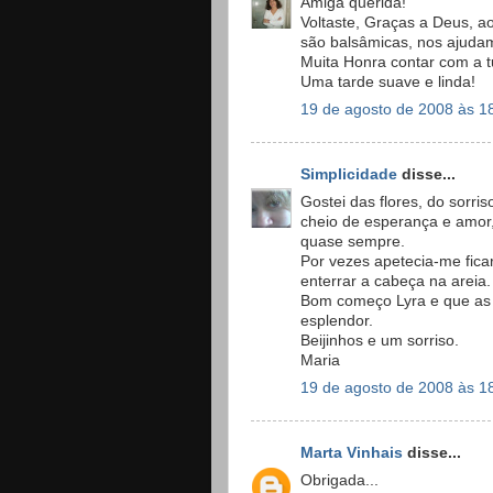
Amiga querida!
Voltaste, Graças a Deus, a
são balsâmicas, nos ajudam
Muita Honra contar com a 
Uma tarde suave e linda!
19 de agosto de 2008 às 1
Simplicidade
disse...
Gostei das flores, do sorri
cheio de esperança e amor,
quase sempre.
Por vezes apetecia-me ficar
enterrar a cabeça na areia.
Bom começo Lyra e que as 
esplendor.
Beijinhos e um sorriso.
Maria
19 de agosto de 2008 às 1
Marta Vinhais
disse...
Obrigada...