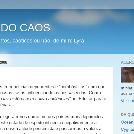
 DO CAOS
ntos, caoticos ou não, de mim: Lyra
2008
ACERC
s com notícias deprimentes e "bombásticas" com que
minha 
nossas casas, influenciando as nossas vidas. Como
acima 
 faz história nem cativa audiências",
in: Educar para o
Ver o 
érias.
DE QU
) elegeram-nos como um dos países mais deprimidos
Oceano
ste estado de espírito influencia negativamente a
r a nossa atitude pessimista e passarmos a valorizar
Cygnu