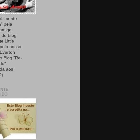
ntilmente
a" pela
 amiga
 do Blog
e Little
 pelo nosso
Éverton
do Blog "Re-
de".
da aos
O)
ENTE
IDO