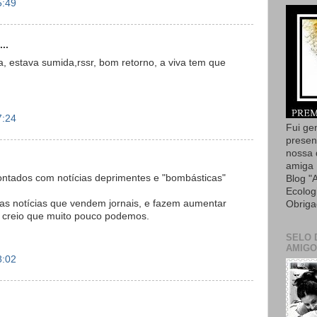
5:49
..
 estava sumida,rssr, bom retorno, a viva tem que
7:24
Fui ge
presen
nossa 
amiga 
ontados com notícias deprimentes e "bombásticas"
Blog "
Ecolog
as notícias que vendem jornais, e fazem aumentar
Obriga
o, creio que muito pouco podemos.
SELO 
AMIGO
8:02