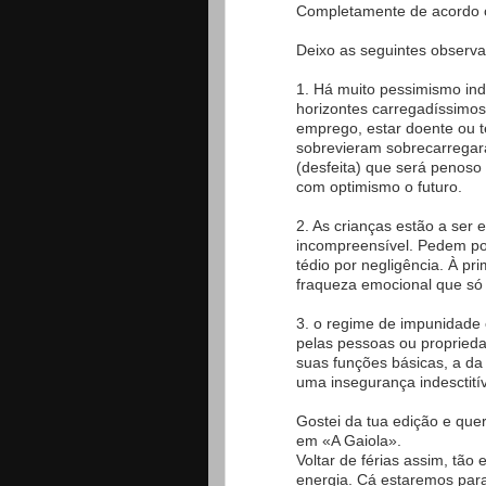
Completamente de acordo c
Deixo as seguintes observ
1. Há muito pessimismo indu
horizontes carregadíssimos
emprego, estar doente ou t
sobrevieram sobrecarregar
(desfeita) que será penoso
com optimismo o futuro.
2. As crianças estão a ser
incompreensível. Pedem po
tédio por negligência. À pr
fraqueza emocional que só 
3. o regime de impunidade 
pelas pessoas ou propried
suas funções básicas, a da
uma insegurança indesctití
Gostei da tua edição e quer
em «A Gaiola».
Voltar de férias assim, tão
energia. Cá estaremos para