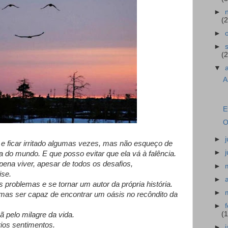
►
(2
►
►
(2
▼
A
E
O
►
o e ficar irritado algumas vezes, mas não esqueço de
►
 do mundo. E que posso evitar que ela vá à falência.
 pena viver, apesar de todos os desafios,
►
ise.
►
os problemas e se tornar um autor da própria história.
►
, mas ser capaz de encontrar um oásis no recôndito da
►
(
 pelo milagre da vida.
rios sentimentos.
►