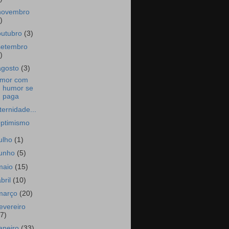
novembro
)
outubro
(3)
setembro
)
agosto
(3)
mor com
humor se
paga
ternidade...
ptimismo
julho
(1)
junho
(5)
maio
(15)
abril
(10)
março
(20)
fevereiro
17)
janeiro
(33)