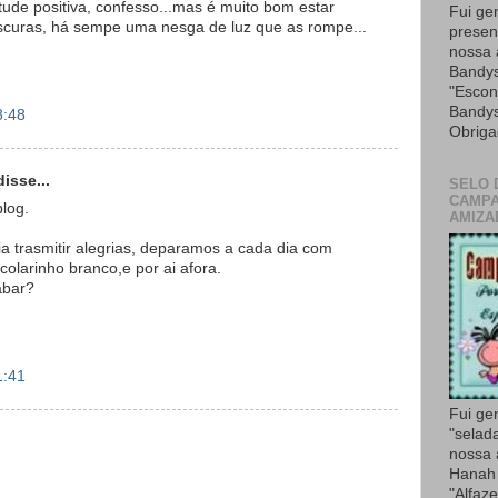
de positiva, confesso...mas é muito bom estar
Fui ge
escuras, há sempe uma nesga de luz que as rompe...
presen
nossa
Bandys
"Escon
Bandys
8:48
Obriga
isse...
SELO 
CAMPA
blog.
AMIZA
ia trasmitir alegrias, deparamos a cada dia com
 colarinho branco,e por ai afora.
abar?
1:41
Fui ge
"selad
nossa
Hanah 
"Alfaze