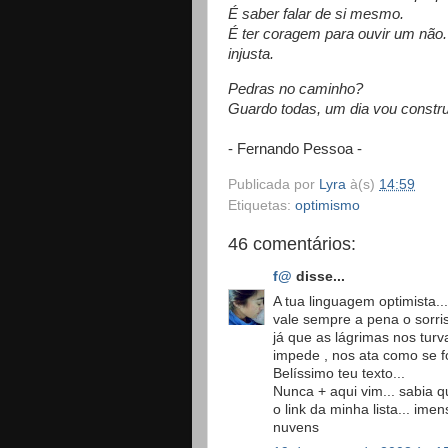
É saber falar de si mesmo.
É ter coragem para ouvir um não.
injusta.
Pedras no caminho?
Guardo todas, um dia vou construi
- Fernando Pessoa -
Publicada por
Lyra
à(s)
14:59
Etiquetas:
optimismo
46 comentários:
f@
disse...
A tua linguagem optimista...
vale sempre a pena o sorriso
já que as lágrimas nos tur
impede , nos ata como se f
Belíssimo teu texto...
Nunca + aqui vim... sabia q
o link da minha lista... imen
nuvens