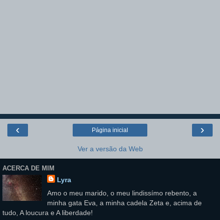
‹
›
Página inicial
Ver a versão da Web
ACERCA DE MIM
Lyra
Amo o meu marido, o meu lindissímo rebento, a
minha gata Eva, a minha cadela Zeta e, acima de
tudo, A loucura e A liberdade!