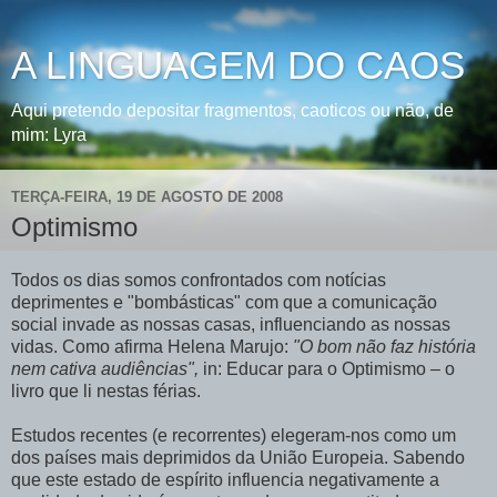
A LINGUAGEM DO CAOS
Aqui pretendo depositar fragmentos, caoticos ou não, de
mim: Lyra
TERÇA-FEIRA, 19 DE AGOSTO DE 2008
Optimismo
Todos os dias somos confrontados com notícias
deprimentes e "bombásticas" com que a comunicação
social invade as nossas casas, influenciando as nossas
vidas. Como afirma Helena Marujo:
"O bom não faz história
nem cativa audiências",
in: Educar para o Optimismo – o
livro que li nestas férias.
Estudos recentes (e recorrentes) elegeram-nos como um
dos países mais deprimidos da União Europeia. Sabendo
que este estado de espírito influencia negativamente a