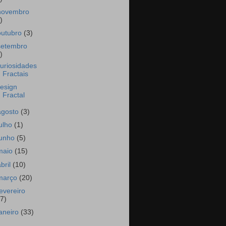
novembro
)
outubro
(3)
setembro
)
uriosidades
Fractais
esign
Fractal
agosto
(3)
julho
(1)
junho
(5)
maio
(15)
abril
(10)
março
(20)
fevereiro
17)
janeiro
(33)