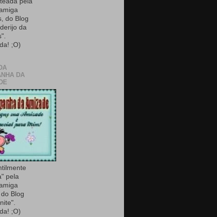
teada pela
 amiga
, do Blog
derijo da
".
da! ;O)
DA
NHA DA
DE
ntilmente
a" pela
 amiga
do Blog
nite".
da! ;O)