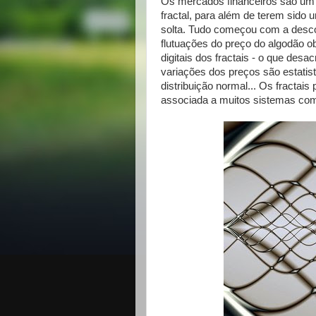
Os
mercados financeiros
são um 
fractal, para além de terem sido 
solta. Tudo começou com a descob
flutuações do preço do algodão 
digitais dos fractais - o que des
variações dos preços são estati
distribuição normal... Os fractais
associada a muitos sistemas co