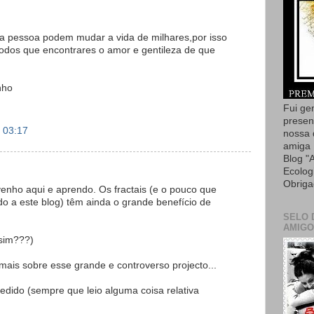
ma pessoa podem mudar a vida de milhares,por isso
odos que encontrares o amor e gentileza de que
nho
Fui ge
presen
 03:17
nossa 
amiga 
Blog "
Ecolog
Obriga
nho aqui e aprendo. Os fractais (e o pouco que
o a este blog) têm ainda o grande benefício de
SELO 
AMIGO
sim???)
ais sobre esse grande e controverso projecto...
edido (sempre que leio alguma coisa relativa