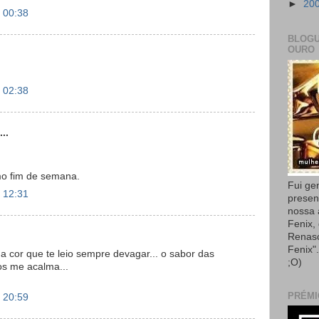
►
20
 00:38
BLOGU
OURO
 02:38
..
o fim de semana.
Fui ge
 12:31
presen
nossa
Fenix,
Renas
Fenix"
ua cor que te leio sempre devagar... o sabor das
;O)
aos me acalma...
PRÉMI
 20:59