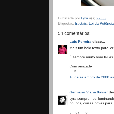
.
Publicada por
Lyra
à(s)
22:35
Etiquetas:
fractais
,
Lei da Potência
54 comentários:
Luis Ferreira
disse...
Mais um belo texto para ler
É sempre muito bom ler as 
Com amizade
Luis
18 de setembro de 2008 às
Germano Viana Xavier
dis
Lyra sempre nos iluminand
poucos, coisas novas para 
um carinho.