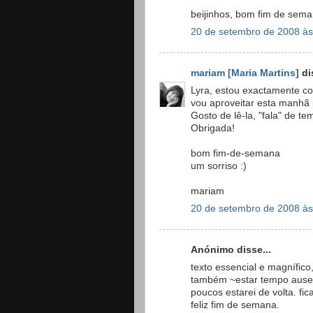
beijinhos, bom fim de sem
20 de setembro de 2008 às
mariam [Maria Martins]
dis
Lyra, estou exactamente c
vou aproveitar esta manhã p
Gosto de lê-la, "fala" de 
Obrigada!
bom fim-de-semana
um sorriso :)
mariam
20 de setembro de 2008 às
Anónimo disse...
texto essencial e magnífico
também ~estar tempo ausen
poucos estarei de volta. f
feliz fim de semana.