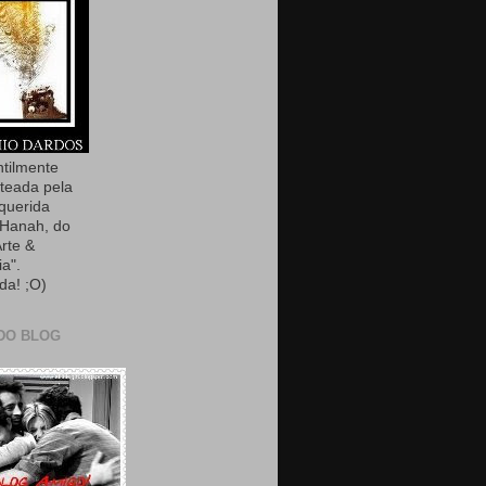
ntilmente
teada pela
querida
Hanah, do
Arte &
ia".
da! ;O)
DO BLOG