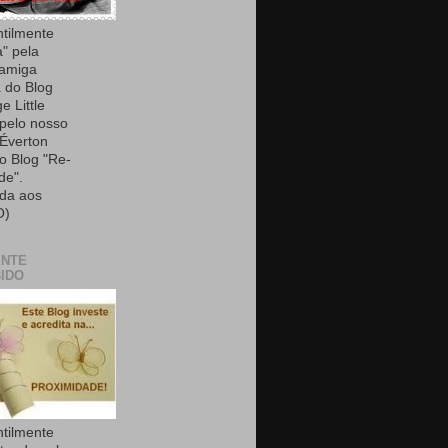
ntilmente
a" pela
 amiga
 do Blog
e Little
 pelo nosso
Éverton
do Blog "Re-
de".
da aos
O)
ENTE
IDO
ntilmente