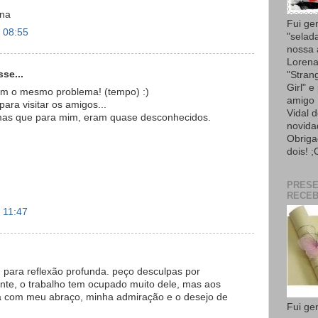
ana
Fui ge
 08:55
"selad
nossa
Lorena
se...
"Strang
Girl" e
om o mesmo problema! (tempo) :)
amigo 
ara visitar os amigos...
Vidal 
temas que para mim, eram quase desconhecidos.
novida
Obriga
dois! ;
PRES
RECEB
 11:47
, para reflexão profunda. peço desculpas por
te, o trabalho tem ocupado muito dele, mas aos
ica com meu abraço, minha admiração e o desejo de
Fui ge