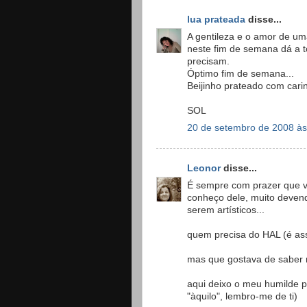
lua prateada
disse...
A gentileza e o amor de u
neste fim de semana dá a t
precisam.
Óptimo fim de semana...
Beijinho prateado com cari
SOL
20 de setembro de 2008 às
Leonor
disse...
É sempre com prazer que ve
conheço dele, muito devend
serem artísticos...
quem precisa do HAL (é as
mas que gostava de saber m
aqui deixo o meu humilde p
"àquilo", lembro-me de ti)