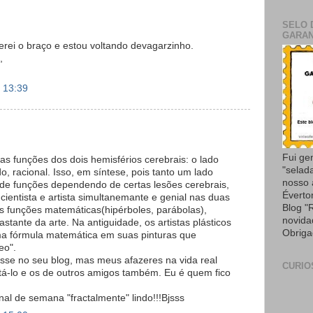
SELO 
GARAN
rei o braço e estou voltando devagarzinho.
,
 13:39
Fui ge
as funções dos dois hemisférios cerebrais: o lado
"selad
do, racional. Isso, em síntese, pois tanto um lado
nosso
 de funções dependendo de certas lesões cerebrais,
Éverto
 cientista e artista simultanemante e genial nas duas
Blog "
as funções matemáticas(hipérboles, parábolas),
novida
tante da arte. Na antiguidade, os artistas plásticos
Obriga
a fórmula matemática em suas pinturas que
eo".
sse no seu blog, mas meus afazeres na vida real
CURIO
tá-lo e os de outros amigos também. Eu é quem fico
inal de semana "fractalmente" lindo!!!Bjsss