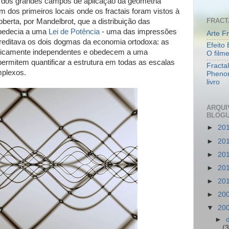
dos grandes campos de aplicação da geometria
um dos primeiros locais onde os fractais foram vistos à
FRACT
erta, por Mandelbrot, que a distribuição das
obedecia a uma
Lei de Potência
- uma das impressões
Arte Fr
acreditava os dois dogmas da economia ortodoxa: as
Efeito 
sticamente independentes e obedecem a uma
O film
 permitem quantificar a estrutura em todas as escalas
Fracta
mplexos.
Pheno
livro
ARQUI
BLOG
►
20
►
20
►
20
►
20
►
20
►
20
▼
20
►
(3