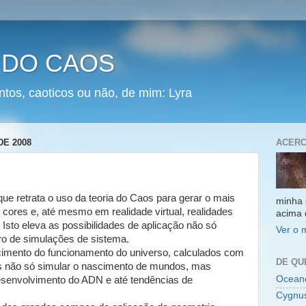
 DO CAOS
ntos, caoticos ou não, de mim: Lyra
DE 2008
ACERC
que retrata o uso da teoria do Caos para gerar o mais
minha 
, cores e, até mesmo em realidade virtual, realidades
acima 
Isto eleva as possibilidades de aplicação não só
Ver o 
ro de simulações de sistema.
cimento do funcionamento do universo, calculados com
DE QU
 não só simular o nascimento de mundos, mas
Oceano
esenvolvimento do ADN e até tendências de
Cygnu