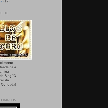
07
(17)
E DE
ntilmente
teada pela
 amiga
 do Blog "O
cer da
. Obrigada!
O DARDOS