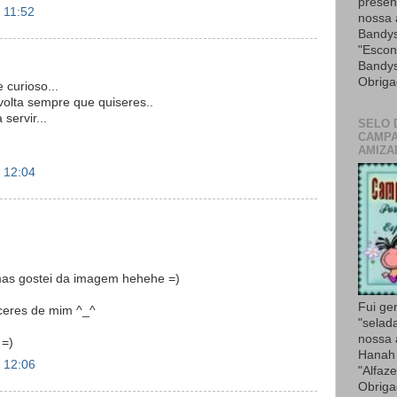
presen
 11:52
nossa
Bandys
"Escon
Bandys
Obriga
 curioso...
 volta sempre que quiseres..
servir...
SELO 
CAMPA
AMIZA
 12:04
as gostei da imagem hehehe =)
Fui ge
ceres de mim ^_^
"selad
nossa
 =)
Hanah 
 12:06
"Alfaze
Obriga