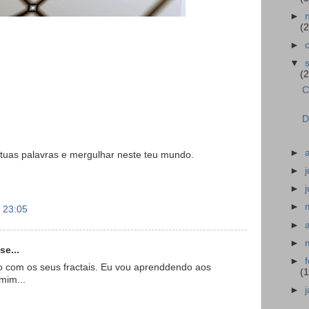
►
(2
►
▼
(2
C
D
.
►
tuas palavras e mergulhar neste teu mundo.
►
►
►
 23:05
►
►
se...
►
o com os seus fractais. Eu vou aprenddendo aos
(
mim...
►