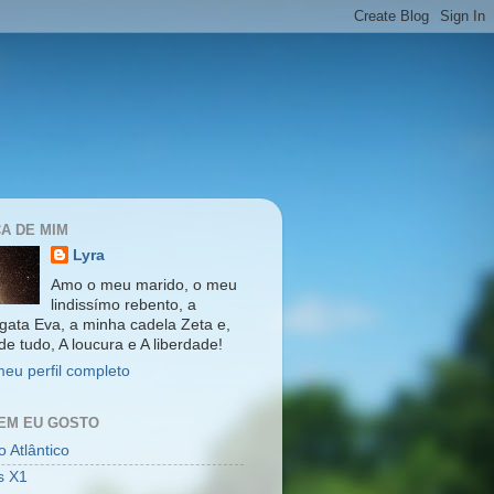
A DE MIM
Lyra
Amo o meu marido, o meu
lindissímo rebento, a
gata Eva, a minha cadela Zeta e,
de tudo, A loucura e A liberdade!
meu perfil completo
EM EU GOSTO
 Atlântico
s X1