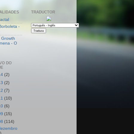
ALIDADES
TRADUCTOR
actal
Borboleta -
e
l Growth
mena - O
VO DO
UE
14
(2)
13
(2)
12
(7)
11
(10)
10
(6)
09
(15)
08
(114)
dezembro
)