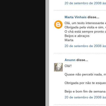
20 de setembro de 2008 às
Marta Vinhais
disse...
Olá, um texto interessante e
Obrigada pela visita e sim,
O chá está sempre pronto a 
Beijos e abraços
Marta
20 de setembro de 2008 às
Anunn
disse...
Olá!!
Quase não percebi nada, m
Obrigada por não te esque
Beijo e bom fim de semana
20 de setembro de 2008 às