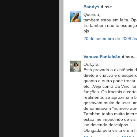
Bandys
disse...
Querida,
tambem estou em falta. Ope
Eu tambem não te esqueço
bjs
20 de setembro de 2008 às
Vanuza Pantaleão
disse...
Oi, Lyra!
Está provada a existência d
direto é criativo e o esquer
quanto o outro pode trocar
etc...Veja como Da Vinci foi
funções. Os fractais e cert
realmente, se aproximam bas
gostavam muito de usar um
denominavam "número áur
Também tenho muito intere
estão me impedindo de visi
lhe devendo desculpas...
Obrigada pela visita e um f