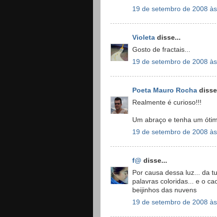
19 de setembro de 2008 às
Violeta
disse...
Gosto de fractais...
19 de setembro de 2008 às
Poeta Mauro Rocha
disse.
Realmente é curioso!!!
Um abraço e tenha um ótim
19 de setembro de 2008 às
f@
disse...
Por causa dessa luz... da t
palavras coloridas... e o c
beijinhos das nuvens
19 de setembro de 2008 às