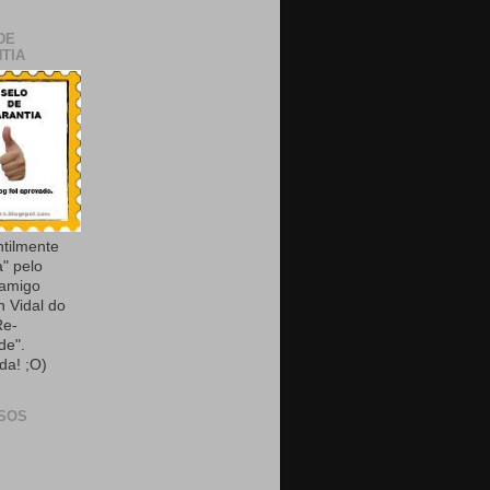
DE
TIA
ntilmente
a" pelo
 amigo
n Vidal do
Re-
de".
da! ;O)
SOS