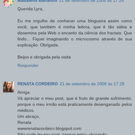
Madalena Barranco
21 de setembro de 2008 às 17:26
Querida Lyra,
Eu me orgulho de conhecer uma blogueira assim como
você, que também é minha leitora, que é tão sábia e
dissemina pela Web o encanto da ciência dos fractais. Que
lindo... Fiquei imaginando o microcosmo através de sua
explicação. Obrigada.
Beijos e obrigada pela visita
Responder
RENATA CORDEIRO
21 de setembro de 2008 às 17:28
Amiga:
Vá apreciar o meu post, que é fruto de grande sofrimento,
porque o meu irmão está praticamente desenganado pelos
médicos.
Um abraço,
Renata
wwwrenatacordeiro.blogspot.com
Não pude ler seu post, porque estou chorando