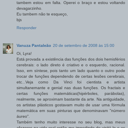
tambem estou em falta. Operei o braço e estou voltando
devagarzinho.
Eu tambem não te esqueço,
bjs
Responder
Vanuza Pantaleão
20 de setembro de 2008 às 15:00
Oi, Lyra!
Está provada a existência das funções dos dois hemisférios
cerebrais: o lado direto é criativo e o esquerdo, racional.
Isso, em síntese, pois tanto um lado quanto o outro pode
trocar de funções dependendo de certas lesões cerebrais,
etc...Veja como Da Vinci foi cientista e artista
simultanemante e genial nas duas funções. Os fractais e
certas funções matemáticas(hipérboles, parábolas),
realmente, se aproximam bastante da arte. Na antiguidade,
os artistas plásticos gostavam muito de usar uma fórmula
matemática em suas pinturas que denominavam "número
áureo".
Também tenho muito interesse no seu blog, mas meus
afazeres na vida real estão me impedindo de visitá-lo e os