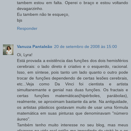
tambem estou em falta. Operei o braço e estou voltando
devagarzinho.
Eu tambem não te esqueço,
bjs
Responder
Vanuza Pantaleão
20 de setembro de 2008 às 15:00
Oi, Lyra!
Está provada a existência das funções dos dois hemisférios
cerebrais: o lado direto é criativo e o esquerdo, racional.
Isso, em síntese, pois tanto um lado quanto o outro pode
trocar de funções dependendo de certas lesões cerebrais,
etc...Veja como Da Vinci foi cientista e artista
simultanemante e genial nas duas funções. Os fractais e
certas funções matemáticas(hipérboles, parábolas),
realmente, se aproximam bastante da arte. Na antiguidade,
os artistas plásticos gostavam muito de usar uma fórmula
matemática em suas pinturas que denominavam "número
áureo".
Também tenho muito interesse no seu blog, mas meus
afazeres na vida real estão me impedindo de visitá-lo e os