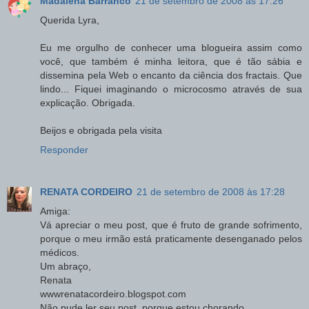
Madalena Barranco
21 de setembro de 2008 às 17:26
Querida Lyra,
Eu me orgulho de conhecer uma blogueira assim como
você, que também é minha leitora, que é tão sábia e
dissemina pela Web o encanto da ciência dos fractais. Que
lindo... Fiquei imaginando o microcosmo através de sua
explicação. Obrigada.
Beijos e obrigada pela visita
Responder
RENATA CORDEIRO
21 de setembro de 2008 às 17:28
Amiga:
Vá apreciar o meu post, que é fruto de grande sofrimento,
porque o meu irmão está praticamente desenganado pelos
médicos.
Um abraço,
Renata
wwwrenatacordeiro.blogspot.com
Não pude ler seu post, porque estou chorando