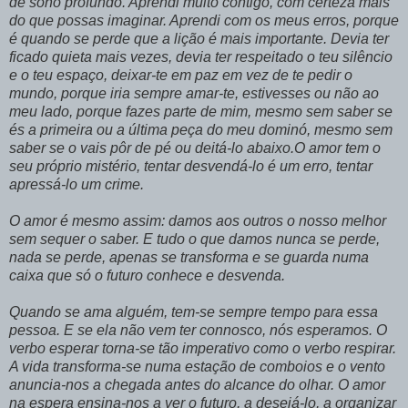
de sono
profundo. Aprendi muito contigo, com certeza mais
do que possas imaginar. Aprendi com os meus erros, porque
é quando se perde que a lição é mais importante. Devia ter
ficado quieta mais vezes, devia ter respeitado o teu silêncio
e o teu espaço, deixar-te em paz em vez de te pedir o
mundo, porque iria sempre amar-te, estivesses ou não ao
meu lado, porque fazes parte de mim, mesmo sem saber se
és a primeira ou a última peça do meu dominó, mesmo sem
saber se o vais pôr de pé ou deitá-lo abaixo.O amor tem o
seu próprio mistério, tentar desvendá-lo é um erro, tentar
apressá-lo um crime.
O amor é mesmo assim: damos aos outros o nosso melhor
sem sequer o saber. E tudo o que damos nunca se perde,
nada se perde, apenas se transforma e se guarda numa
caixa que só o futuro conhece e desvenda.
Quando se ama
alguém
, tem-se sempre tempo para essa
pessoa. E se ela
não
vem ter connosco, nós esperamos. O
verbo esperar torna-se
tão
imperativo como o verbo respirar.
A vida transforma-se numa estação de comboios e o vento
anuncia-nos a chegada antes do alcance do olhar. O amor
na espera ensina-nos a ver o futuro, a desejá-lo, a organizar