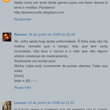
Nada como um texto deste género para nos fazer descer à
terra e meditar. Parabéns!
http://prazeroculto.blogspot.com
Responder
Ravnos
18 de junho de 2008 às 05:28
Ah, sofro ainda hoje desta enfermidade. É forte mas não há
melhor remedio que o tempo. Vejo que tem certa
imunidade, não leva o rancor e o ódio que são alguns
efeitos colaterais do medicamento.
Realmente um bonito post.
Minha cripta está novamente de portas abertas. Falta sua
visita.
[risos]
beijo e @},-----
Responder
Leonor
19 de junho de 2008 às 21:52
já li duas vezes e confesso que da primeira vez ia caindo