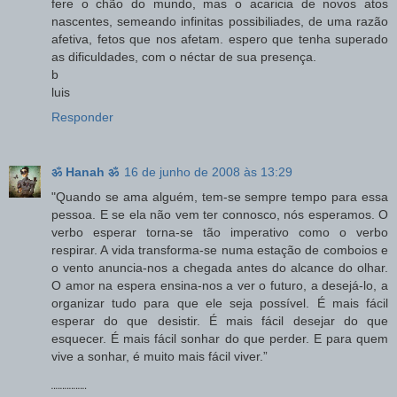
fere o chão do mundo, mas o acaricia de novos atos
nascentes, semeando infinitas possibiliades, de uma razão
afetiva, fetos que nos afetam. espero que tenha superado
as dificuldades, com o néctar de sua presença.
b
luis
Responder
ॐ Hanah ॐ
16 de junho de 2008 às 13:29
"Quando se ama alguém, tem-se sempre tempo para essa
pessoa. E se ela não vem ter connosco, nós esperamos. O
verbo esperar torna-se tão imperativo como o verbo
respirar. A vida transforma-se numa estação de comboios e
o vento anuncia-nos a chegada antes do alcance do olhar.
O amor na espera ensina-nos a ver o futuro, a desejá-lo, a
organizar tudo para que ele seja possível. É mais fácil
esperar do que desistir. É mais fácil desejar do que
esquecer. É mais fácil sonhar do que perder. E para quem
vive a sonhar, é muito mais fácil viver.”
¨¨¨¨¨¨¨¨