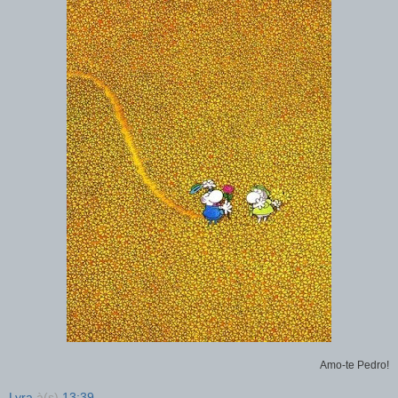
Amo-te Pedro!
Lyra
à(s)
13:39