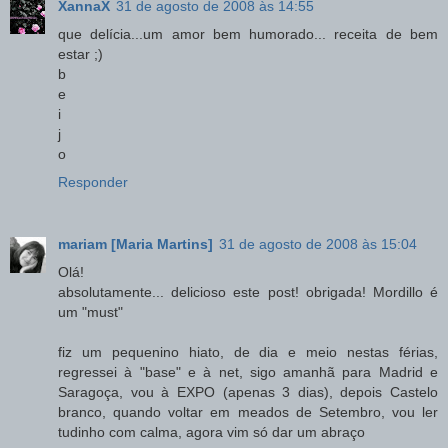
XannaX
31 de agosto de 2008 às 14:55
que delícia...um amor bem humorado... receita de bem
estar ;)
b
e
i
j
o
Responder
mariam [Maria Martins]
31 de agosto de 2008 às 15:04
Olá!
absolutamente... delicioso este post! obrigada! Mordillo é
um "must"
fiz um pequenino hiato, de dia e meio nestas férias,
regressei à "base" e à net, sigo amanhã para Madrid e
Saragoça, vou à EXPO (apenas 3 dias), depois Castelo
branco, quando voltar em meados de Setembro, vou ler
tudinho com calma, agora vim só dar um abraço