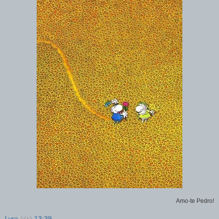
Amo-te Pedro!
Lyra
à(s)
13:39