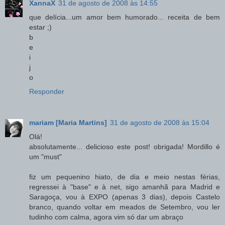
XannaX
31 de agosto de 2008 às 14:55
que delícia...um amor bem humorado... receita de bem
estar ;)
b
e
i
j
o
Responder
mariam [Maria Martins]
31 de agosto de 2008 às 15:04
Olá!
absolutamente... delicioso este post! obrigada! Mordillo é
um "must"
fiz um pequenino hiato, de dia e meio nestas férias,
regressei à "base" e à net, sigo amanhã para Madrid e
Saragoça, vou à EXPO (apenas 3 dias), depois Castelo
branco, quando voltar em meados de Setembro, vou ler
tudinho com calma, agora vim só dar um abraço