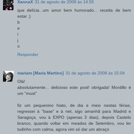
XannaX
31 de agosto de 2008 às 14:55
que delícia...um amor bem humorado... receita de bem
estar ;)
b
e
i
j
o
Responder
mariam [Maria Martins]
31 de agosto de 2008 às 15:04
Olá!
absolutamente... delicioso este post! obrigada! Mordillo é
um "must"
fiz um pequenino hiato, de dia e meio nestas férias,
regressei à "base" e à net, sigo amanhã para Madrid e
Saragoça, vou à EXPO (apenas 3 dias), depois Castelo
branco, quando voltar em meados de Setembro, vou ler
tudinho com calma, agora vim só dar um abraço