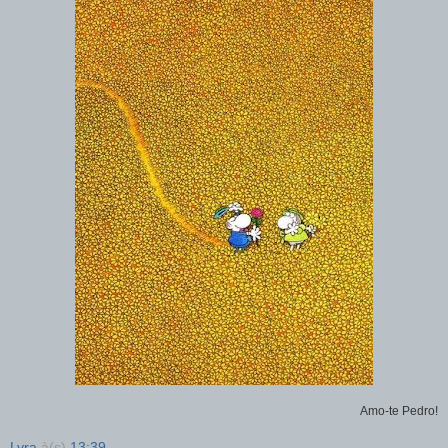
Amo-te Pedro!
Lyra
à(s)
13:39