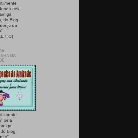
ntilmente
teada pela
 amiga
, do Blog
derijo da
".
da! ;O)
DA
NHA DA
DE
ntilmente
a" pela
 amiga
do Blog
nite".