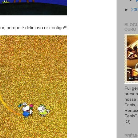
►
20
BLOGU
r, porque é delicioso rir contigo!!!
OURO
Fui ge
presen
nossa
Fenix,
Renas
Fenix"
;O)
PRÉMI