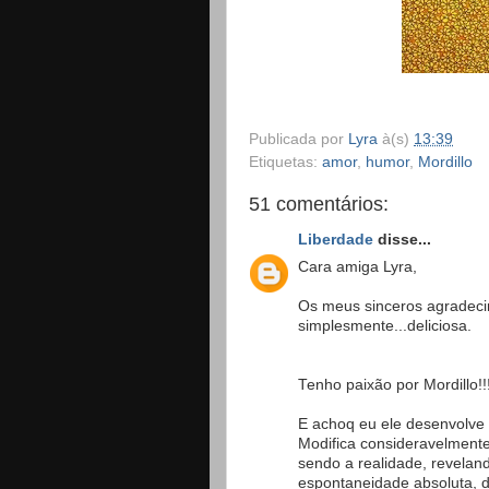
Publicada por
Lyra
à(s)
13:39
Etiquetas:
amor
,
humor
,
Mordillo
51 comentários:
Liberdade
disse...
Cara amiga Lyra,
Os meus sinceros agradeci
simplesmente...deliciosa.
Tenho paixão por Mordillo!!
E achoq eu ele desenvolve
Modifica consideravelment
sendo a realidade, revela
espontaneidade absoluta, d