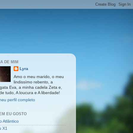
A DE MIM
Lyra
Amo o meu marido, o meu
lindissímo rebento, a
gata Eva, a minha cadela Zeta e,
de tudo, A loucura e A liberdade!
meu perfil completo
EM EU GOSTO
 Atlântico
s X1