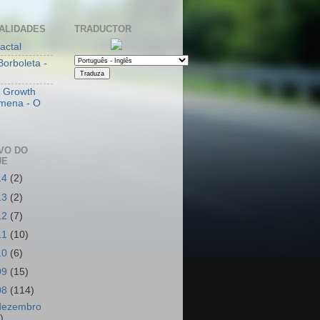
ALIDADES
TRADUCTOR
actal
Borboleta -
e
l Growth
mena - O
VO DO
UE
14
(2)
13
(2)
12
(7)
11
(10)
10
(6)
09
(15)
08
(114)
dezembro
)