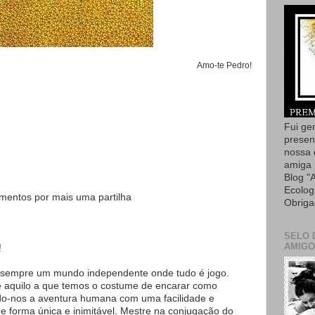
Amo-te Pedro!
Fui ge
presen
nossa 
amiga 
Blog "
Ecolog
mentos por mais uma partilha
Obriga
SELO 
AMIGO
!
 sempre um mundo independente onde tudo é jogo.
e aquilo a que temos o costume de encarar como
ndo-nos a aventura humana com uma facilidade e
e forma única e inimitável. Mestre na conjugação do