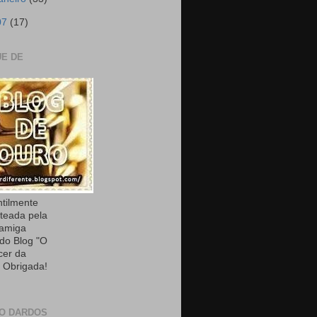
07
(17)
E DE
ntilmente
teada pela
 amiga
 do Blog "O
cer da
. Obrigada!
O DARDOS