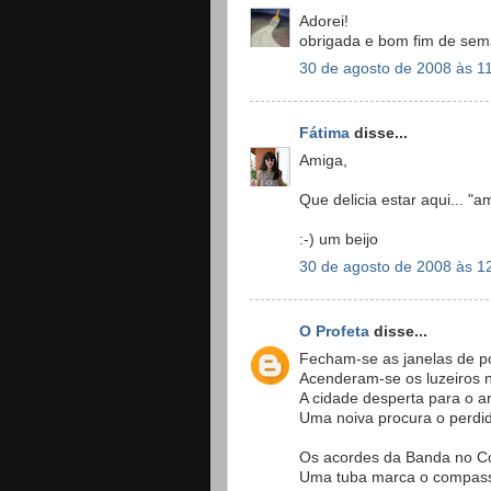
Adorei!
obrigada e bom fim de sem
30 de agosto de 2008 às 1
Fátima
disse...
Amiga,
Que delicia estar aqui... 
:-) um beijo
30 de agosto de 2008 às 1
O Profeta
disse...
Fecham-se as janelas de p
Acenderam-se os luzeiros 
A cidade desperta para o ar
Uma noiva procura o perdi
Os acordes da Banda no C
Uma tuba marca o compas