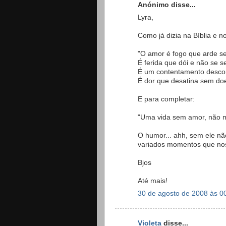
Anónimo disse...
Lyra,
Como já dizia na Bíblia e 
"O amor é fogo que arde s
É ferida que dói e não se s
É um contentamento desco
É dor que desatina sem do
E para completar:
"Uma vida sem amor, não me
O humor... ahh, sem ele n
variados momentos que no
Bjos
Até mais!
30 de agosto de 2008 às 0
Violeta
disse...