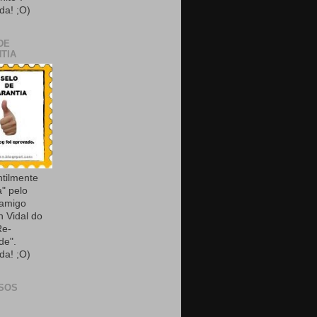
da! ;O)
DE
TIA
ntilmente
a" pelo
 amigo
n Vidal do
Re-
de".
da! ;O)
SOS