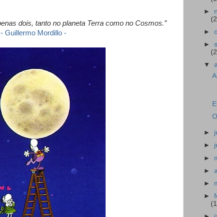
►
(2
penas dois, tanto no planeta Terra como no Cosmos.”
►
- Guillermo Mordillo -
►
(2
▼
A
E
O
►
►
►
►
►
►
(
►