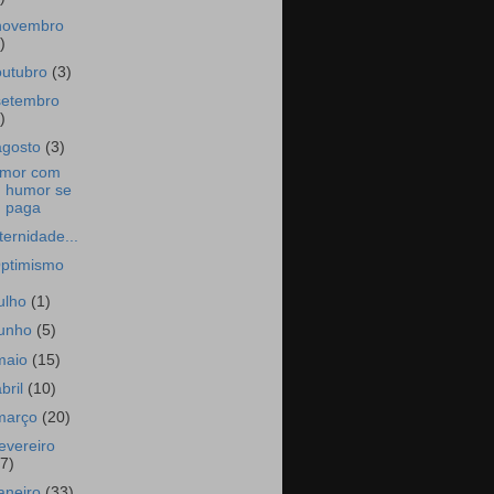
novembro
)
outubro
(3)
setembro
)
agosto
(3)
mor com
humor se
paga
ternidade...
ptimismo
julho
(1)
junho
(5)
maio
(15)
abril
(10)
março
(20)
fevereiro
17)
janeiro
(33)