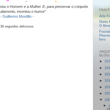
criou o Homem e a Mulher.
E, para preservar o conjunto
FRACT
uilamento, inventou o humor”
Arte Fr
- Guillermo Mordillo -
Efeito 
O film
38 segundos deliciosos
Fracta
Pheno
livro
ARQUI
BLOG
►
20
►
20
►
20
►
20
►
20
►
20
▼
20
►
(3