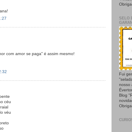
Obriga
ana!
SELO 
1:27
GARAN
"amor com amor se paga" é assim mesmo!
2:32
Fui ge
"selad
nosso
Éverto
Blog "
oente
novida
no céu
Obriga
raial
do véu
CURIO
oreto
so