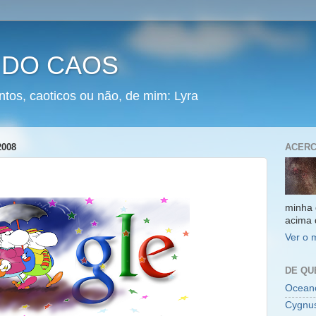
 DO CAOS
ntos, caoticos ou não, de mim: Lyra
2008
ACERC
minha 
acima 
Ver o 
DE QU
Oceano
Cygnu