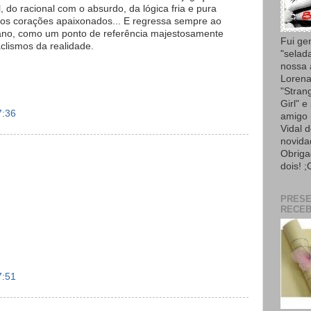
 do racional com o absurdo, da lógica fria e pura
 dos corações apaixonados... E regressa sempre ao
no, como um ponto de referência majestosamente
Fui ge
aclismos da realidade.
"selad
nossa
Lorena
"Strang
Girl" e
7:36
amigo 
Vidal 
novida
Obriga
dois! ;
PRES
RECEB
7:51