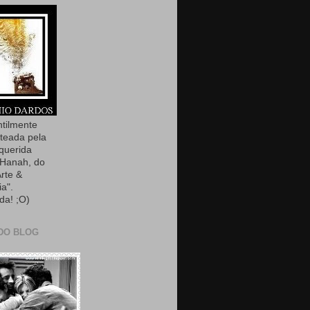
ntilmente
teada pela
querida
Hanah, do
Arte &
ia".
da! ;O)
DO BLOG