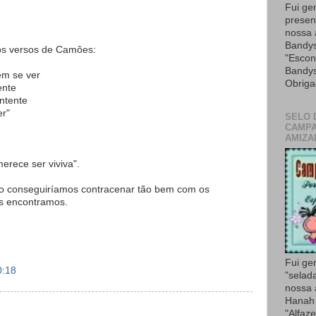
Fui ge
presen
nossa
Bandys
nos versos de Camôes:
"Escon
Bandys
em se ver
Obriga
ente
ntente
er"
SELO 
CAMPA
AMIZA
rece ser viviva".
ão conseguiríamos contracenar tão bem com os
s encontramos.
Fui ge
0:18
"selad
nossa
Hanah 
"Alfaze