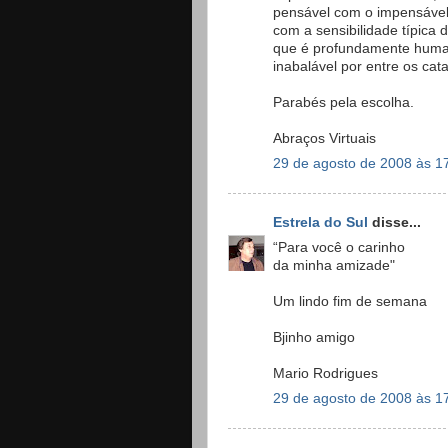
pensável com o impensável,
com a sensibilidade típica
que é profundamente huma
inabalável por entre os cat
Parabés pela escolha.
Abraços Virtuais
29 de agosto de 2008 às 1
Estrela do Sul
disse...
“Para você o carinho
da minha amizade"
Um lindo fim de semana
Bjinho amigo
Mario Rodrigues
29 de agosto de 2008 às 1