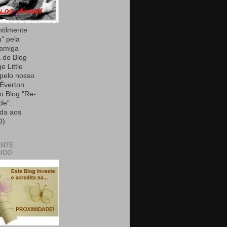
ntilmente
a" pela
 amiga
 do Blog
e Little
 pelo nosso
Éverton
do Blog "Re-
de".
da aos
O)
ENTE
IDO