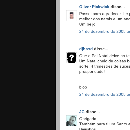
Oliver Pickwick
disse...
Passei para agradecer-lhe 
melhor dos natais e um ano
Um beijo!
24 de dezembro de 2008 à
djhasd
disse...
Que o Pai Natal deixe no te
Um Natal cheio de coisas 
sorte, 4 trimestres de suce
prosperidade!
bjoo
24 de dezembro de 2008 à
JC
disse...
Obrigada.
Também para ti um Santo e 
Beijinhos