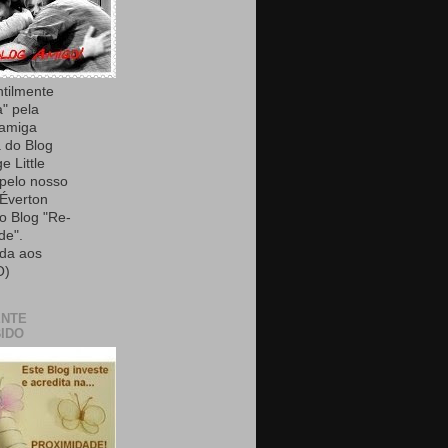
ntilmente
a" pela
 amiga
 do Blog
e Little
 pelo nosso
Éverton
do Blog "Re-
de".
da aos
O)
ENTE
IDO