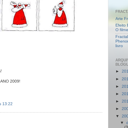
FRACT
Arte Fr
Efeito 
O film
Fracta
Pheno
livro
ARQUI
BLOG
!
►
20
►
20
ANO 2009!
►
20
►
20
►
20
s 13:22
►
20
▼
20
▼
(3