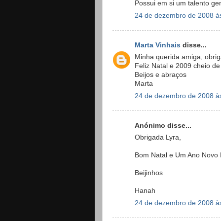
Possui em si um talento ge
24 de dezembro de 2008 à
Marta Vinhais
disse...
Minha querida amiga, obriga
Feliz Natal e 2009 cheio de 
Beijos e abraços
Marta
24 de dezembro de 2008 à
Anónimo disse...
Obrigada Lyra,
Bom Natal e Um Ano Novo P
Beijinhos
Hanah
24 de dezembro de 2008 à