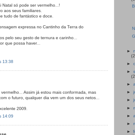
 Natal só pode ser vermelho...!
B
aos seus familiares.
e tudo de fantástico e doce.
mensagem expressa no Cantinho da Terra do
N
G
os pelo seu gesto de ternura e carinho...
 que possa haver...
►
(2
s 13:38
►
►
(2
►
►
 vermelho... Assim já estou mais conformada, mas
om o futuro, qualquer dia vem um dos seus netos...
►
►
excelente 2009.
►
s 14:09
►
►
se...