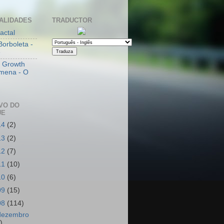
ALIDADES
TRADUCTOR
actal
Borboleta -
e
l Growth
mena - O
VO DO
UE
14
(2)
13
(2)
12
(7)
11
(10)
10
(6)
09
(15)
08
(114)
dezembro
)