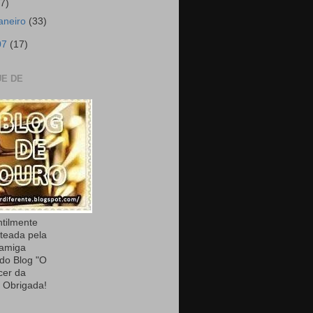
17)
janeiro
(33)
07
(17)
E DE
ntilmente
teada pela
 amiga
 do Blog "O
cer da
. Obrigada!