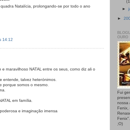
(
 quadra Natalícia, prolongando-se por todo o ano
►
►
20
BLOGU
OURO
s 14:12
 e maravilhoso NATAL entre os seus, como diz ali o
 entende, talvez heterónimos.
le porque somos o mesmo.
ima.
Fui ge
presen
TAL em família.
nossa
Fenix,
a poderosa e imaginação imensa
Renas
Fenix"
;O)