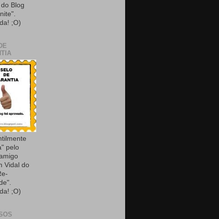
do Blog
nite".
da! ;O)
DE
TIA
ntilmente
a" pelo
 amigo
n Vidal do
Re-
de".
da! ;O)
SOS