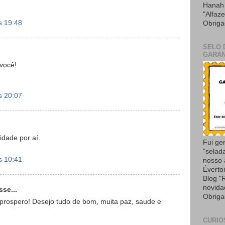
Hanah 
"Alfaze
s 19:48
Obriga
SELO 
GARAN
 você!
s 20:07
dade por aí.
Fui ge
"selad
s 10:41
nosso
Éverto
Blog "
novida
sse...
Obriga
 prospero! Desejo tudo de bom, muita paz, saude e
CURIO