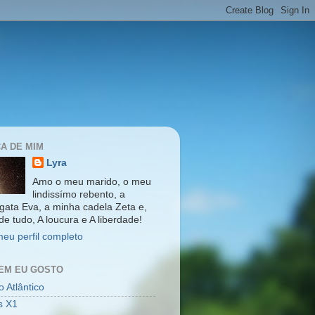
A DE MIM
Lyra
Amo o meu marido, o meu
lindissímo rebento, a
gata Eva, a minha cadela Zeta e,
de tudo, A loucura e A liberdade!
meu perfil completo
EM EU GOSTO
 Atlântico
s X1