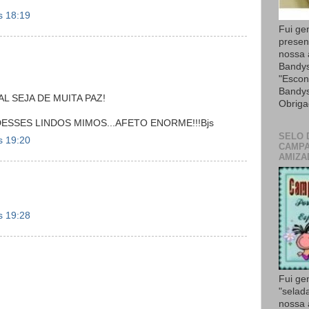
s 18:19
Fui ge
presen
nossa
Bandys
"Escon
Bandys
AL SEJA DE MUITA PAZ!
Obriga
ESSES LINDOS MIMOS...AFETO ENORME!!!Bjs
SELO 
s 19:20
CAMPA
AMIZA
s 19:28
Fui ge
"selad
nossa