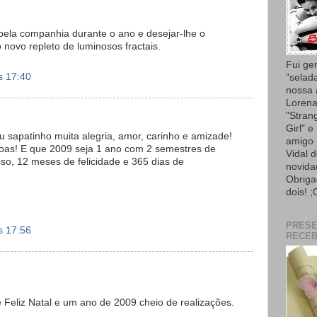
pela companhia durante o ano e desejar-lhe o
 novo repleto de luminosos fractais.
Fui ge
s 17:40
"selad
nossa
Lorena
"Strang
Girl" e
u sapatinho muita alegria, amor, carinho e amizade!
amigo 
boas! E que 2009 seja 1 ano com 2 semestres de
Vidal 
sso, 12 meses de felicidade e 365 dias de
novida
Obriga
dois! ;
PRES
s 17:56
RECEB
Feliz Natal e um ano de 2009 cheio de realizações.