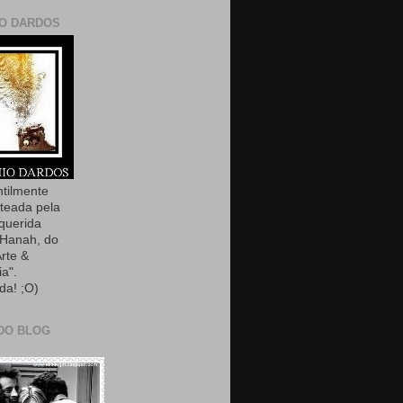
O DARDOS
ntilmente
teada pela
querida
Hanah, do
Arte &
ia".
da! ;O)
DO BLOG