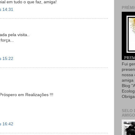
nial em tudo o que faz, amiga!
PRÉMI
s 14:31
da pela visita..
força...
s 15:22
Fui ge
presen
nossa 
amiga 
Blog "
Ecolog
róspero em Realizações !!!
Obriga
SELO 
AMIGO
s 16:42