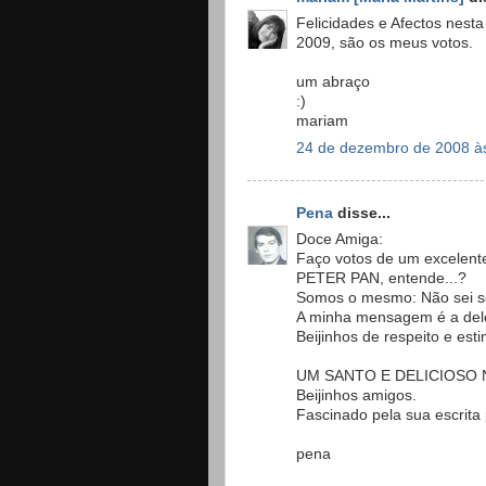
Felicidades e Afectos nesta
2009, são os meus votos.
um abraço
:)
mariam
24 de dezembro de 2008 à
Pena
disse...
Doce Amiga:
Faço votos de um excelente
PETER PAN, entende...?
Somos o mesmo: Não sei se
A minha mensagem é a de
Beijinhos de respeito e est
UM SANTO E DELICIOSO NA
Beijinhos amigos.
Fascinado pela sua escrit
pena