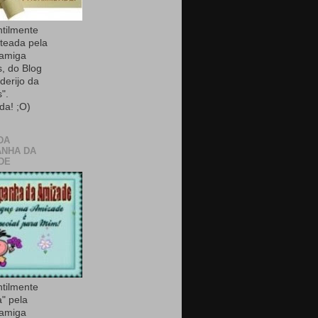
ntilmente
teada pela
 amiga
, do Blog
derijo da
".
da! ;O)
DA
NHA DA
DE
ntilmente
a" pela
 amiga