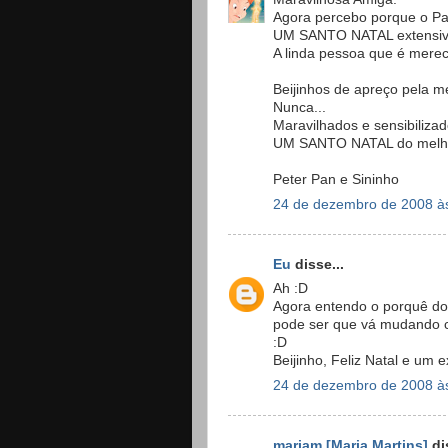
Agora percebo porque o Pai
UM SANTO NATAL extensivo 
A linda pessoa que é merec
Beijinhos de apreço pela 
Nunca...
Maravilhados e sensibilizad
UM SANTO NATAL do melhor
Peter Pan e Sininho
24 de dezembro de 2008 à
Eu
disse...
Ah :D
Agora entendo o porquê do
pode ser que vá mudando c
:D
Beijinho, Feliz Natal e um 
24 de dezembro de 2008 à
mariam [Maria Martins]
dis