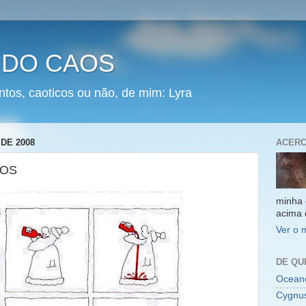
 DO CAOS
ntos, caoticos ou não, de mim: Lyra
DE 2008
ACERC
DOS
minha 
acima 
Ver o 
DE QU
Oceano
Cygnu