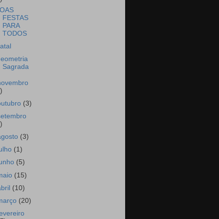
OAS
FESTAS
PARA
TODOS
atal
eometria
Sagrada
novembro
)
outubro
(3)
setembro
)
agosto
(3)
julho
(1)
junho
(5)
maio
(15)
abril
(10)
março
(20)
fevereiro