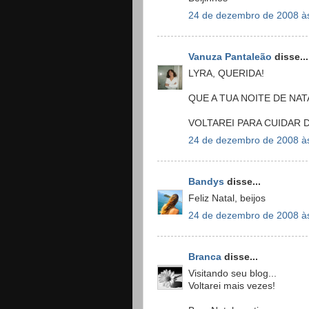
24 de dezembro de 2008 à
Vanuza Pantaleão
disse...
LYRA, QUERIDA!
QUE A TUA NOITE DE NAT
VOLTAREI PARA CUIDAR D
24 de dezembro de 2008 à
Bandys
disse...
Feliz Natal, beijos
24 de dezembro de 2008 à
Branca
disse...
Visitando seu blog...
Voltarei mais vezes!