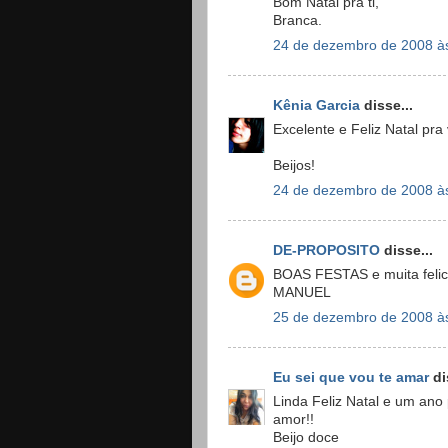
Bom Natal pra ti,
Branca.
24 de dezembro de 2008 à
Kênia Garcia
disse...
Excelente e Feliz Natal pra
Beijos!
24 de dezembro de 2008 à
DE-PROPOSITO
disse...
BOAS FESTAS e muita felici
MANUEL
25 de dezembro de 2008 à
Eu sei que vou te amar
di
Linda Feliz Natal e um ano
amor!!
Beijo doce