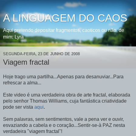
A LINGUAGEM DO CAOS
Aqui pretendo depositar fragmentos, caoticos ou não, de
mim: Lyra
SEGUNDA-FEIRA, 23 DE JUNHO DE 2008
Viagem fractal
Hoje trago uma partilha...Apenas para desanuviar...Para
refrescar a alma...
Este video é uma verdadeira obra de arte fractal, elaborada
pelo senhor Thomas Williams, cuja fantástica criatividade
pode ser vista
aqui
.
Sem palavras, sem sentimentos, vale a pena ver e ouvir,
esvaziando a cabela e o coração...Sentir-se-à PAZ nesta
verdadeira "viagem fractal"!