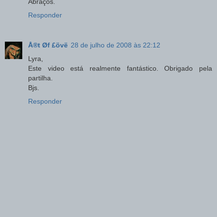
Abraços.
Responder
Å®t Øf £övë
28 de julho de 2008 às 22:12
Lyra,
Este video está realmente fantástico. Obrigado pela
partilha.
Bjs.
Responder