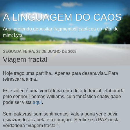
A LINGUAGEM DO CAOS
Aqui pretendo depositar fragmentos, caoticos ou não, de
mim: Lyra
SEGUNDA-FEIRA, 23 DE JUNHO DE 2008
Viagem fractal
Hoje trago uma partilha...Apenas para desanuviar...Para
refrescar a alma...
Este video é uma verdadeira obra de arte fractal, elaborada
pelo senhor Thomas Williams, cuja fantástica criatividade
pode ser vista
aqui
.
Sem palavras, sem sentimentos, vale a pena ver e ouvir,
esvaziando a cabela e o coração...Sentir-se-à PAZ nesta
verdadeira "viagem fractal"!