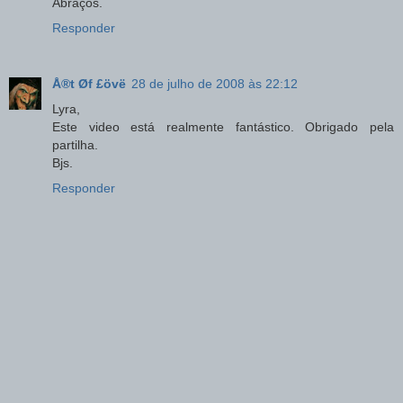
Abraços.
Responder
Å®t Øf £övë
28 de julho de 2008 às 22:12
Lyra,
Este video está realmente fantástico. Obrigado pela
partilha.
Bjs.
Responder