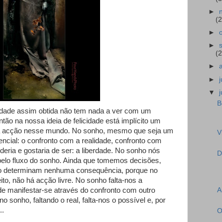
►
(2
►
►
(2
►
►
▼
B
cidade assim obtida não tem nada a ver com um
tão na nossa ideia de felicidade está implícito um
a acção nesse mundo. No sonho, mesmo que seja um
V
sencial: o confronto com a realidade, confronto com
deria e gostaria de ser: a liberdade. No sonho nós
D
elo fluxo do sonho. Ainda que tomemos decisões,
ão determinam nenhuma consequência, porque no
o, não há acção livre. No sonho falta-nos a
A
e manifestar-se através do confronto com outro
no sonho, faltando o real, falta-nos o possível e, por
..
O