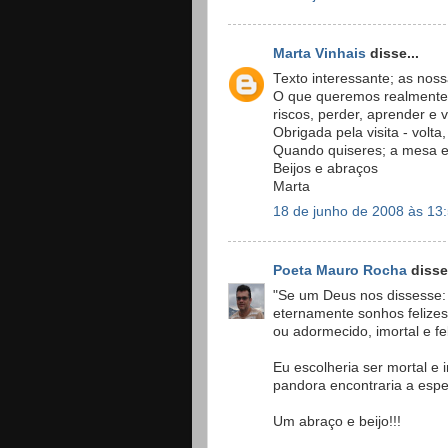
Marta Vinhais
disse...
Texto interessante; as nos
O que queremos realmente? 
riscos, perder, aprender e v
Obrigada pela visita - volta,
Quando quiseres; a mesa es
Beijos e abraços
Marta
18 de junho de 2008 às 13
Poeta Mauro Rocha
disse.
"Se um Deus nos dissesse: 
eternamente sonhos felizes. 
ou adormecido, imortal e fe
Eu escolheria ser mortal e i
pandora encontraria a espe
Um abraço e beijo!!!