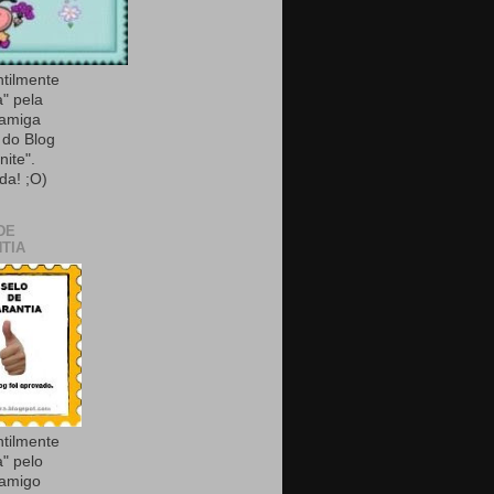
ntilmente
a" pela
 amiga
do Blog
nite".
da! ;O)
DE
TIA
ntilmente
a" pelo
 amigo