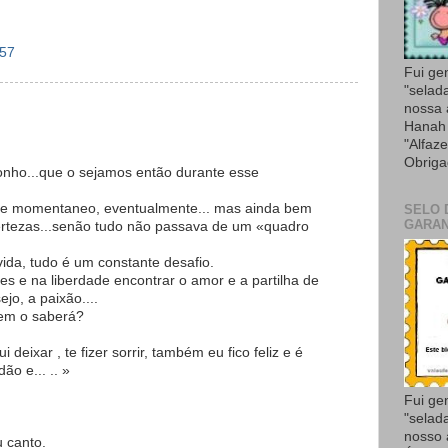
:57
Fui ge
"selad
nossa
Hanah 
"Alfaze
Obriga
onho...que o sejamos então durante esse
o de momentaneo, eventualmente... mas ainda bem
SELO 
GARAN
certezas...senão tudo não passava de um «quadro
vida, tudo é um constante desafio.
es e na liberdade encontrar o amor e a partilha de
jo, a paixão....
uem o saberá?
i deixar , te fizer sorrir, também eu fico feliz e é
o e... .. »
Fui ge
"selad
nosso
u canto.