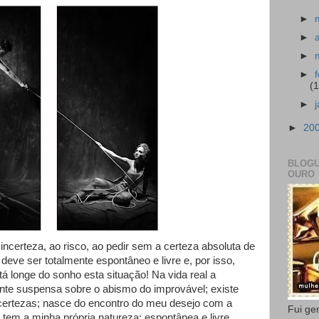
►
►
►
►
(
►
►
20
BLOGU
OURO
à incerteza, ao risco, ao pedir sem a certeza absoluta de
deve ser totalmente espontâneo e livre e, por isso,
á longe do sonho esta situação! Na vida real a
nte suspensa sobre o abismo do improvável; existe
ertezas; nasce do encontro do meu desejo com a
Fui ge
tem a minha própria natureza: espontânea e livre.