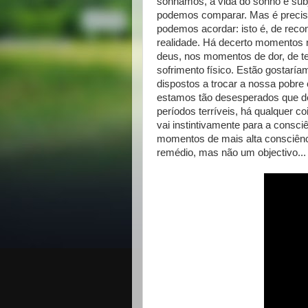
sonhamos, a vida do sonho é sub
podemos comparar. Mas é precisa
podemos acordar: isto é, de reco
realidade. Há decerto momentos 
deus, nos momentos de dor, de t
sofrimento físico. Estão gostarí
dispostos a trocar a nossa pobr
estamos tão desesperados que d
períodos terríveis, há qualquer c
vai instintivamente para a consc
momentos de mais alta consciênc
remédio, mas não um objectivo...