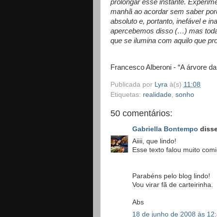
prolongar esse instante. Experim
manhã ao acordar sem saber porq
absoluto e, portanto, inefável e
apercebemos disso (…) mas toda 
que se ilumina com aquilo que 
Francesco Alberoni - “A árvore da
Publicada por
Lyra
à(s)
11:08
Etiquetas:
realidade
,
sonho
50 comentários:
Gabriella Bontempo
disse
Aiiii, que lindo!
Esse texto falou muito comi
Parabéns pelo blog lindo!
Vou virar fã de carteirinha.
Abs
18 de junho de 2008 às 12