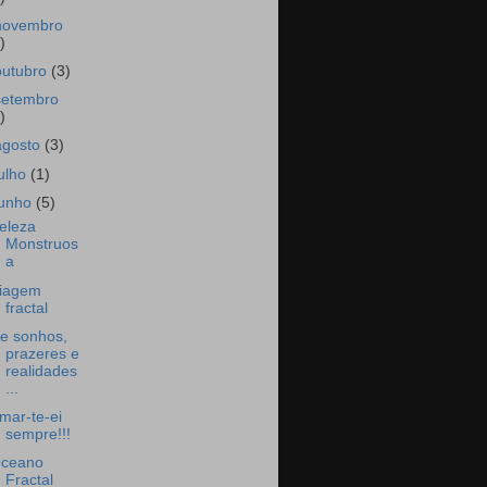
novembro
)
outubro
(3)
setembro
)
agosto
(3)
julho
(1)
junho
(5)
eleza
Monstruos
a
iagem
fractal
e sonhos,
prazeres e
realidades
...
mar-te-ei
sempre!!!
ceano
Fractal