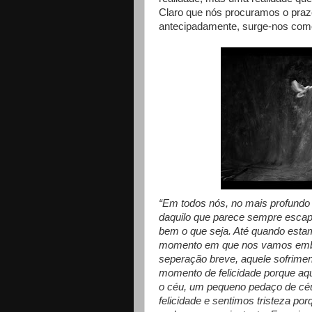
Claro que nós procuramos o praz
antecipadamente, surge-nos como
“Em todos nós, no mais profundo 
daquilo que parece sempre escap
bem o que seja. Até quando est
momento em que nos vamos emb
seperação breve, aquele sofrime
momento de felicidade porque aqu
o céu, um pequeno pedaço de céu
felicidade e sentimos tristeza 