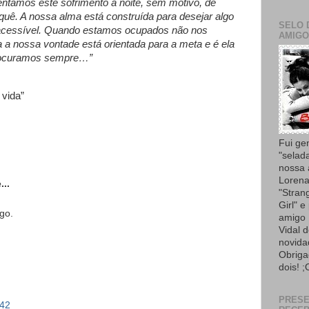
entamos este sofrimento à noite, sem motivo, de
uê. A nossa alma está construída para desejar algo
SELO 
 inacessível. Quando estamos ocupados não nos
AMIGO
a nossa vontade está orientada para a meta e é ela
procuramos sempre…”
 vida”
Fui ge
"selad
nossa
Lorena
...
"Strang
Girl" e
go.
amigo 
Vidal 
novida
Obriga
dois! ;
PRES
:42