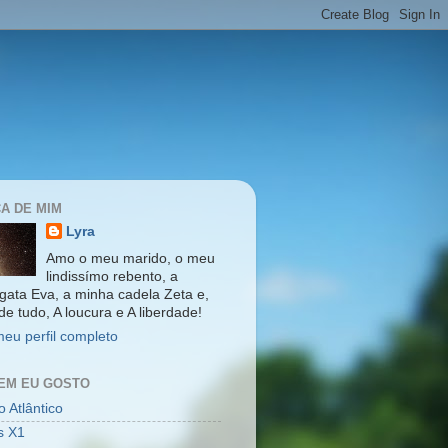
A DE MIM
Lyra
Amo o meu marido, o meu
lindissímo rebento, a
gata Eva, a minha cadela Zeta e,
de tudo, A loucura e A liberdade!
meu perfil completo
EM EU GOSTO
 Atlântico
s X1