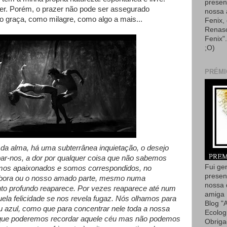
presen
er. Porém, o prazer não pode ser assegurado
nossa
 graça, como milagre, como algo a mais...
Fenix,
Renas
Fenix"
;O)
PRÉMI
da alma, há uma subterrânea inquietação, o desejo
ar-nos, a dor por qualquer coisa que não sabemos
Fui ge
amos apaixonados e somos correspondidos, no
presen
ora ou o nosso amado parte, mesmo numa
nossa 
nto profundo reaparece. Por vezes reaparece até num
amiga 
ela felicidade se nos revela fugaz. Nós olhamos para
Blog "
 azul, como que para concentrar nele toda a nossa
Ecolog
porque poderemos recordar aquele céu mas não podemos
Obriga