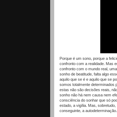
Porque é um sono, porque a feli
confronto com a realidade. Mas en
confronto com o mundo real, um
sonho de beatitude, falta algo es
aquilo que se é e aquilo que se po
somos totalmente determinados p
estas não são decisões reais, n
sonho não há nem causa nem efeit
consciência do sonhar que só pod
estado, a vigília. Mas, sobretudo, 
conseguinte, a autodeterminação.