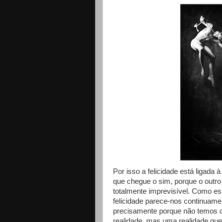
Por isso a felicidade está ligada 
que chegue o sim, porque o outro 
totalmente imprevisível. Como est
felicidade parece-nos continuame
precisamente porque não temos c
realidade, mas uma realidade que 