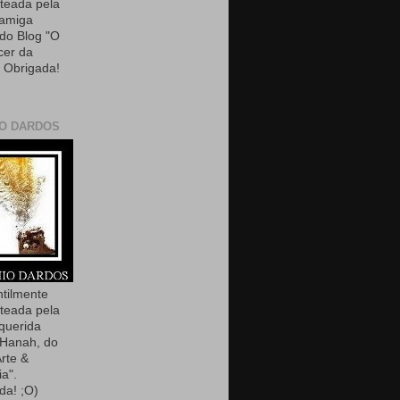
teada pela
 amiga
 do Blog "O
cer da
. Obrigada!
O DARDOS
ntilmente
teada pela
querida
Hanah, do
Arte &
ia".
da! ;O)