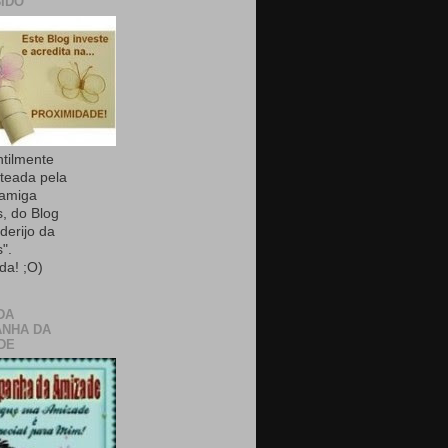
IDO
ntilmente
teada pela
 amiga
, do Blog
derijo da
".
da! ;O)
DA
NHA DA
DE