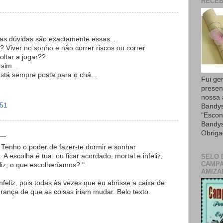
RECEB
sas dúvidas são exactamente essas....
Viver no sonho e não correr riscos ou correr
oltar a jogar??
 sim...
tá sempre posta para o chá...
Fui ge
presen
nossa
:51
Bandys
"Escon
Bandys
Obriga
..
Tenho o poder de fazer-te dormir e sonhar
A escolha é tua: ou ficar acordado, mortal e infeliz,
SELO 
CAMPA
liz, o que escolheríamos? "
AMIZA
nfeliz, pois todas às vezes que eu abrisse a caixa de
rança de que as coisas iriam mudar. Belo texto.