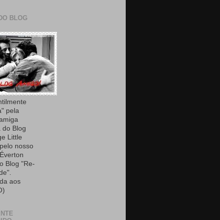
DO BLOG
ntilmente
a" pela
 amiga
 do Blog
e Little
 pelo nosso
Éverton
do Blog "Re-
de".
da aos
O)
ENTE