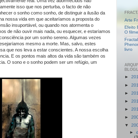
jectivamente real. Uma vez adormecidos não
mente isso que nos perturba, o facto de não
FRACT
nhecer o sonho como sonho, de distinguir a ilusão da
na nossa vida em que aceitaríamos a proposta do
Arte Fr
ensão insuportável, ou quando nos atormenta o
Efeito 
amos de não ouvir mais nada, ou esquecer, e estaríamos
O film
e consciência por um sonho sereno. Algumas vezes
Fracta
esejaríamos mesmo a morte. Mas, salvo, estes
Pheno
livro
oisa que nos leva a estar conscientes. A nossa escolha
iência. E os pontos mais altos da vida são também os
ia. O sono e o sonho podem ser um refúgio, um
ARQUI
BLOG
►
20
►
20
►
20
►
20
►
20
►
20
▼
20
►
(3