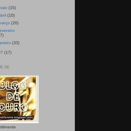
maio
(15)
abril
(10)
março
(20)
fevereiro
17)
janeiro
(33)
07
(17)
E DE
ntilmente