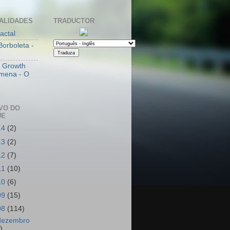
ALIDADES
TRADUCTOR
actal
Borboleta -
e
l Growth
mena - O
VO DO
UE
14
(2)
13
(2)
12
(7)
11
(10)
10
(6)
09
(15)
08
(114)
dezembro
)