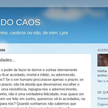
 DO CAOS
ntos, caoticos ou não, de mim: Lyra
008
ACERC
dades...
o poder de fazer-te dormir e sonhar eternamente
minha 
u ficar acordado, mortal e infeliz, ou adormecido,
acima 
amos? Se o ser humano procurasse apenas o prazer, se
Ver o 
o prazer, não há dúvida que deveríamos escolher o
 uma resistência, repugna-nos o adormecimento,
DE QU
sonho, não é uma verdadeira felicidade, mas quase um
Oceano
em ser feliz em sonho, queremos sê-lo acordados, na
ria para nós? Quando sonhamos não sabemos que
Cygnu