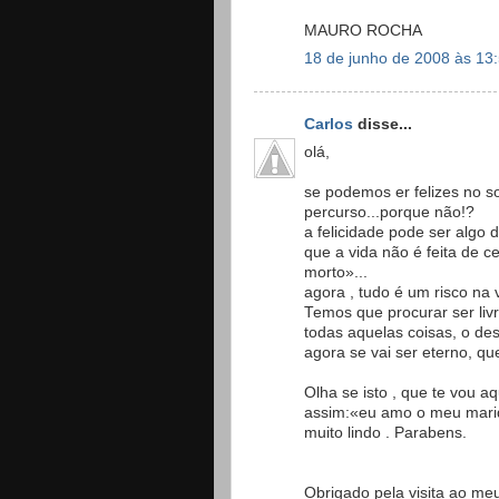
MAURO ROCHA
18 de junho de 2008 às 13
Carlos
disse...
olá,
se podemos er felizes no s
percurso...porque não!?
a felicidade pode ser alg
que a vida não é feita de 
morto»...
agora , tudo é um risco na 
Temos que procurar ser livr
todas aquelas coisas, o dese
agora se vai ser eterno, q
Olha se isto , que te vou aqu
assim:«eu amo o meu maridã
muito lindo . Parabens.
Obrigado pela visita ao me