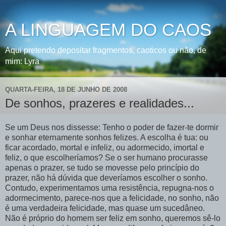
A LINGUAGEM DO CAOS
Aqui pretendo depositar fragmentos, caoticos ou não, de
mim: Lyra
QUARTA-FEIRA, 18 DE JUNHO DE 2008
De sonhos, prazeres e realidades...
Se um Deus nos dissesse: Tenho o poder de fazer-te dormir
e sonhar eternamente sonhos felizes. A escolha é tua: ou
ficar acordado, mortal e infeliz, ou adormecido, imortal e
feliz, o que escolheríamos? Se o ser humano procurasse
apenas o prazer, se tudo se movesse pelo princípio do
prazer, não há dúvida que deveríamos escolher o sonho.
Contudo, experimentamos uma resistência, repugna-nos o
adormecimento, parece-nos que a felicidade, no sonho, não
é uma verdadeira felicidade, mas quase um sucedâneo.
Não é próprio do homem ser feliz em sonho, queremos sê-lo