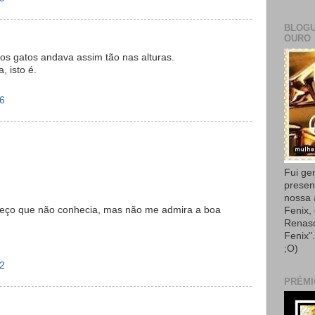
BLOGU
OURO
dos gatos andava assim tão nas alturas.
, isto é.
26
Fui ge
presen
nossa
heço que não conhecia, mas não me admira a boa
Fenix,
Renas
Fenix"
;O)
52
PRÉMI