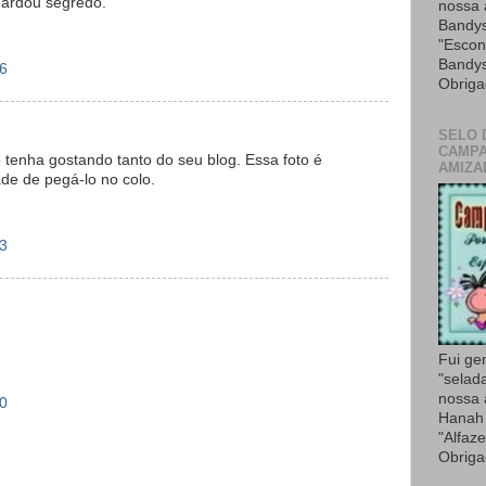
uardou segredo.
nossa
Bandys
"Escon
Bandys
26
Obriga
SELO 
CAMPA
o tenha gostando tanto do seu blog. Essa foto é
AMIZA
de de pegá-lo no colo.
23
Fui ge
"selad
nossa
30
Hanah 
"Alfaze
Obriga