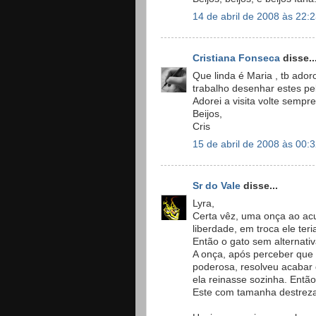
14 de abril de 2008 às 22:
Cristiana Fonseca
disse..
Que linda é Maria , tb ador
trabalho desenhar estes pel
Adorei a visita volte sempre
Beijos,
Cris
15 de abril de 2008 às 00:
Sr do Vale
disse...
Lyra,
Certa vêz, uma onça ao acu
liberdade, em troca ele ter
Então o gato sem alternati
A onça, após perceber que 
poderosa, resolveu acabar 
ela reinasse sozinha. Entã
Este com tamanha destreza,