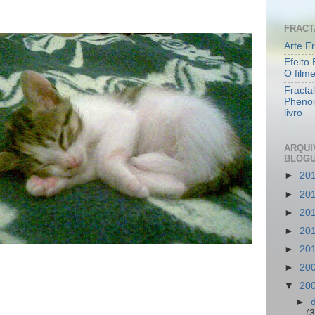
FRACT
Arte Fr
Efeito 
O film
Fracta
Pheno
livro
ARQUI
BLOG
►
20
►
20
►
20
►
20
►
20
►
20
▼
20
►
(3