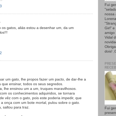
Fui ge
23
"selad
nossa
Lorena
.
"Strang
o os gatos, aliás estou a desenhar um, da um
Girl" e
os!!!
amigo 
Vidal 
novida
Obriga
dois! ;
32
PRES
RECEB
ar um gato, lhe propos fazer um pacto, de dar-lhe a
ia que ensinar, todos os seus segredos.
va, lhe ensinou um a um, truques maravilhosos.
com os conhecimentos adquiridos, se tornara
de vêz com o gato, pois este poderia impedir, que
o a onça com um bote mortal, pulou sobre o gato.
 saltou para traz.
Fui ge
presen