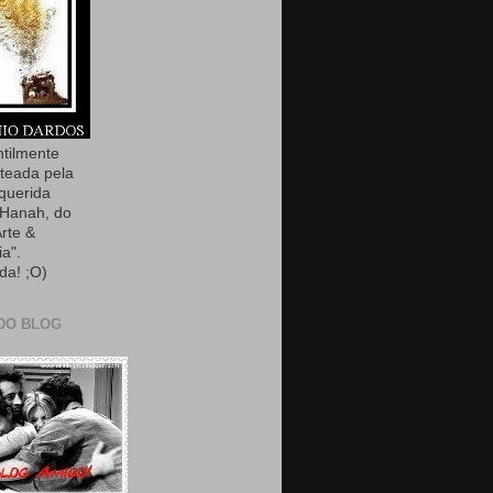
ntilmente
teada pela
querida
Hanah, do
Arte &
ia".
da! ;O)
DO BLOG