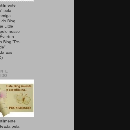
ntilmente
a" pela
 amiga
 do Blog
e Little
 pelo nosso
Éverton
do Blog "Re-
de".
da aos
O)
ENTE
IDO
ntilmente
teada pela