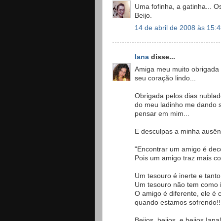
Uma fofinha, a gatinha... O
Beijo.
14 de abril de 2008 às 15:
Iana
disse...
Amiga meu muito obrigada p
seu coração lindo...
Obrigada pelos dias nublad
do meu ladinho me dando s
pensar em mim...
E desculpas a minha ausên
"Encontrar um amigo é deco
Pois um amigo traz mais cons
Um tesouro é inerte e tanto
Um tesouro não tem como in
O amigo é diferente, ele é
quando estamos sofrendo!!
Beijos, beijos, e beijos Iana!