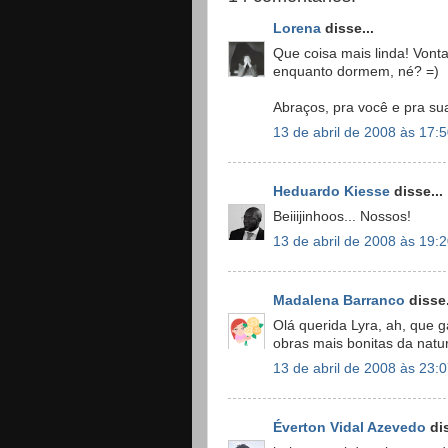
Lorena
disse...
Que coisa mais linda! Vont
enquanto dormem, né? =)
Abraços, pra você e pra su
13 de abril de 2008 às 17:
Heduardo Kiesse
disse...
Beiiijinhoos... Nossos!
13 de abril de 2008 às 19:
Madalena Barranco
disse.
Olá querida Lyra, ah, que 
obras mais bonitas da natur
13 de abril de 2008 às 23:
Éverton Vidal Azevedo
dis