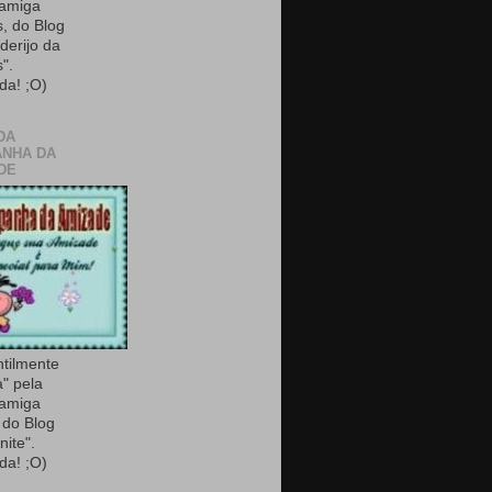
 amiga
, do Blog
derijo da
".
da! ;O)
DA
NHA DA
DE
ntilmente
a" pela
 amiga
do Blog
nite".
da! ;O)