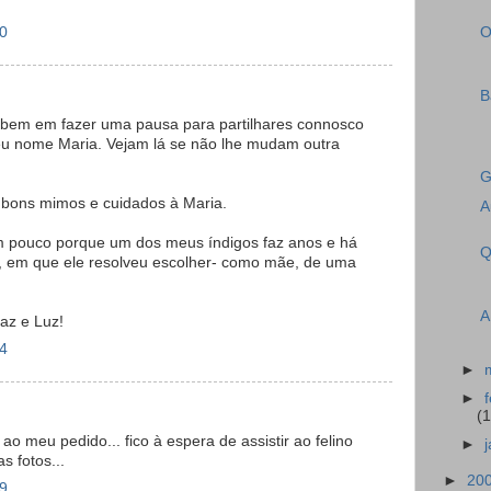
40
O
B
e bem em fazer uma pausa para partilhares connosco
seu nome Maria. Vejam lá se não lhe mudam outra
G
 bons mimos e cuidados à Maria.
A
 pouco porque um dos meus índigos faz anos e há
Q
ia, em que ele resolveu escolher- como mãe, de uma
A
az e Luz!
34
►
►
(
ao meu pedido... fico à espera de assistir ao felino
►
s fotos...
►
20
29