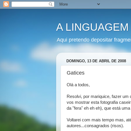
A LINGUAGEM
Aqui pretendo depositar fragme
DOMINGO, 13 DE ABRIL DE 2008
Gatices
Olá a todos,
Resolvi, por mariquice, fazer um 
vos mostrar
esta fotografia casei
da "fera" eh eh eh), que está uma 
Voltarei com mais tempo mas, até 
autores...consagrados (risos).