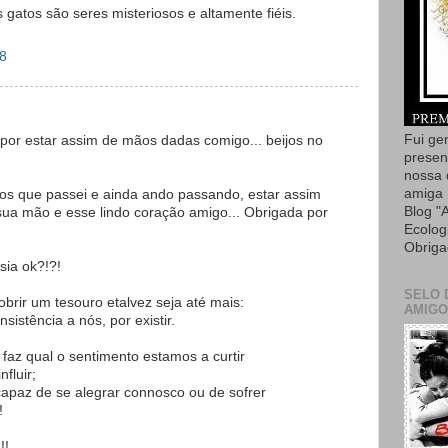
s gatos são seres misteriosos e altamente fiéis.
48
Fui ge
or estar assim de mãos dadas comigo... beijos no
presen
nossa 
amiga 
os que passei e ainda ando passando, estar assim
Blog "
ua mão e esse lindo coração amigo... Obrigada por
Ecolog
Obriga
sia ok?!?!
SELO 
brir um tesouro etalvez seja até mais:
AMIGO
istência a nós, por existir.
 faz qual o sentimento estamos a curtir
fluir;
 capaz de se alegrar connosco ou de sofrer
!
!!