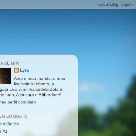
A DE MIM
Lyra
Amo o meu marido, o meu
lindissímo rebento, a
gata Eva, a minha cadela Zeta e,
de tudo, A loucura e A liberdade!
meu perfil completo
EM EU GOSTO
 Atlântico
s X1