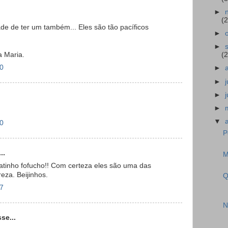
►
(2
ade de ter um também... Eles são tão pacíficos
►
►
a Maria.
(2
50
►
►
►
►
▼
20
P
..
M
gatinho fofucho!! Com certeza eles são uma das
eza. Beijinhos.
Q
07
N
se...