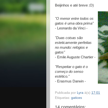
Beijinhos e até breve ;O)
"O menor entre todos os
gatos é uma obra prima"
- Leonardo da Vinci -
"Duas coisas são
esteticamente perfeitas
no mundo: relógios e
gatos"
- Emile Auguste Chartier -
"Respeitar o gato é o
começo do senso
estético."
- Erasmus Darwin -
Publicada por
Lyra
à(s)
17:01
Etiquetas:
gatices
14 comentários: