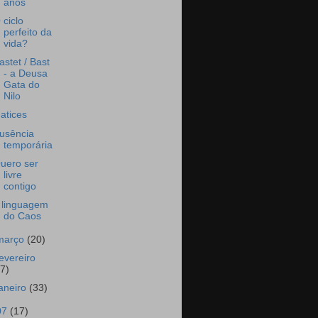
anos
 ciclo
perfeito da
vida?
astet / Bast
- a Deusa
Gata do
Nilo
atices
usência
temporária
uero ser
livre
contigo
 linguagem
do Caos
março
(20)
fevereiro
17)
janeiro
(33)
07
(17)