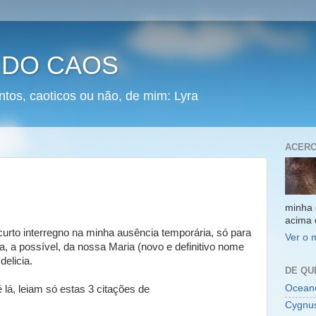
 DO CAOS
ntos, caoticos ou não, de mim: Lyra
ACERC
minha 
acima 
curto interregno na minha ausência temporária, só para
Ver o 
ra, a possível, da nossa Maria (novo e definitivo nome
delicia.
DE QU
Oceano
lá, leiam só estas 3 citações de
Cygnu