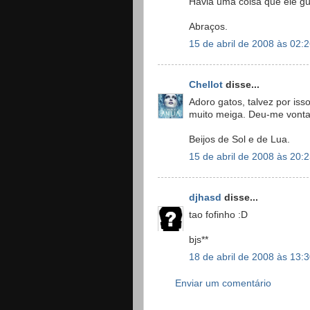
Havia uma coisa que ele g
Abraços.
15 de abril de 2008 às 02:
Chellot
disse...
Adoro gatos, talvez por iss
muito meiga. Deu-me vonta
Beijos de Sol e de Lua.
15 de abril de 2008 às 20:
djhasd
disse...
tao fofinho :D
bjs**
18 de abril de 2008 às 13:
Enviar um comentário