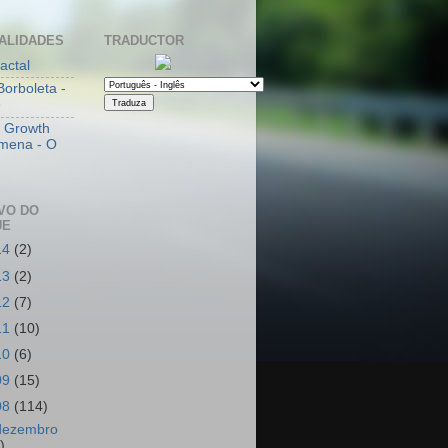
ALIDADES
TRADUCTOR
actal
Borboleta -
e
l Growth
mena - O
VO DO
UE
14
(2)
13
(2)
12
(7)
11
(10)
10
(6)
09
(15)
08
(114)
dezembro
)