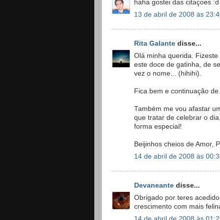
haha gostei das citaçoes :d
13 de abril de 2008 às 23:
Rita Galante
disse...
Olá minha querida. Fizest
este doce de gatinha, de 
vez o nome... (hihihi).
Fica bem e continuação de
Também me vou afastar um
que tratar de celebrar o d
forma especial!
Beijinhos cheios de Amor, P
14 de abril de 2008 às 00:
Devaneante
disse...
Obrigado por teres acedido 
crescimento com mais felina
14 de abril de 2008 às 01: