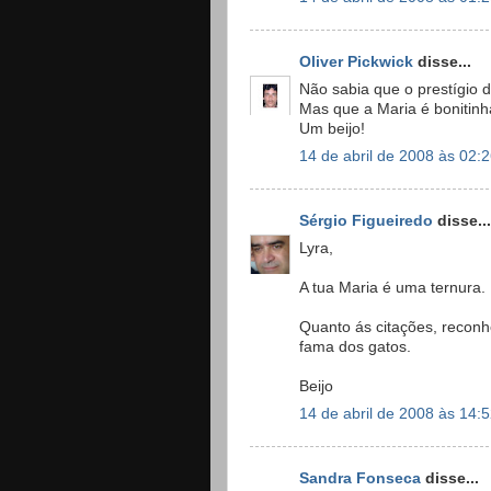
Oliver Pickwick
disse...
Não sabia que o prestígio 
Mas que a Maria é bonitinha
Um beijo!
14 de abril de 2008 às 02:
Sérgio Figueiredo
disse...
Lyra,
A tua Maria é uma ternura.
Quanto ás citações, recon
fama dos gatos.
Beijo
14 de abril de 2008 às 14:
Sandra Fonseca
disse...