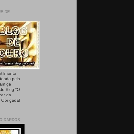
E DE
ntilmente
teada pela
 amiga
 do Blog "O
cer da
. Obrigada!
O DARDOS