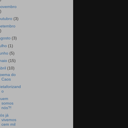
novembro
)
outubro
(3)
setembro
)
agosto
(3)
julho
(1)
junho
(5)
maio
(15)
abril
(10)
oema do
Caos
etaforizand
o
uem
somos
nós?!
ós já
vivemos
cem mil