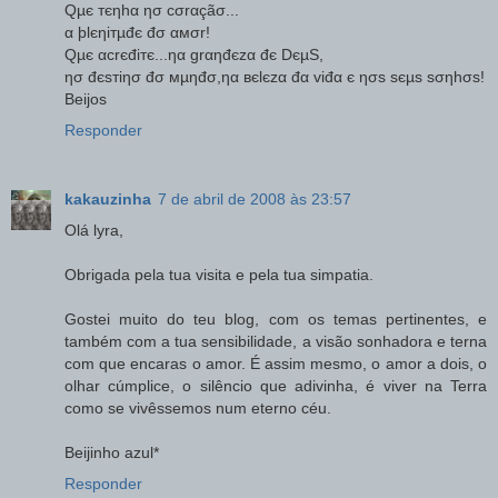
Qµє тєηhα ησ cσrαçãσ...
α þlєηiтµđє đσ αмσr!
Qµє αcrєđiтє...ηα grαηđєzα đє DєµS,
ησ đєsтiησ đσ мµηđσ,ηα вєlєzα đα viđα є ησs sєµs sσηhσs!
Beijos
Responder
kakauzinha
7 de abril de 2008 às 23:57
Olá lyra,
Obrigada pela tua visita e pela tua simpatia.
Gostei muito do teu blog, com os temas pertinentes, e
também com a tua sensibilidade, a visão sonhadora e terna
com que encaras o amor. É assim mesmo, o amor a dois, o
olhar cúmplice, o silêncio que adivinha, é viver na Terra
como se vivêssemos num eterno céu.
Beijinho azul*
Responder