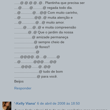
......@.@.@.@..@.. Plantinha que precisa ser
....@........@..........@ regada todo dia.
...@............@....@@ Com muito carinho,
...@..............@@..@ muita atenção e
....@..............@...@ muito amor.
.........@......@..@ e muita compreensão
..............@..@ Que o jardim da nossa
..................@ amizade permaneça
....................@ sempre cheio de
.....................@ flores!!
......................@
......@@@@..@....@..........@
...@.............@@@......@@
.......@@@.......@..@@
.........................@ tudo de bom
.......................@ para você.
Beijos
Responder
'-Kelly Viana'
6 de abril de 2008 às 18:50