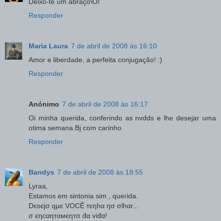
Deixo-te um abraço\O/
Responder
Maria Laura
7 de abril de 2008 às 16:10
Amor e liberdade, a perfeita conjugação! :)
Responder
Anónimo
7 de abril de 2008 às 16:17
Oi minha querida, conferindo as nvdds e lhe desejar uma
otima semana.Bj com carinho
Responder
Bandys
7 de abril de 2008 às 18:55
Lyraa,
Estamos em sintonia sim , querida.
Dєsєjσ qµє VOCÊ тєηhα ησ σlhαr...
σ єηcαηтαмєηтσ đα viđα!