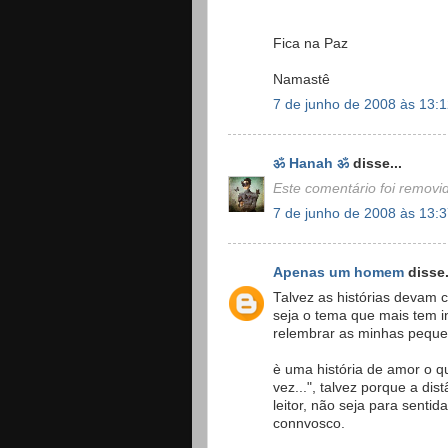
Fica na Paz
Namastê
7 de junho de 2008 às 13:
ॐ Hanah ॐ
disse...
Este comentário foi removid
7 de junho de 2008 às 13:
Apenas um homem
disse.
Talvez as histórias devam 
seja o tema que mais tem in
relembrar as minhas pequen
è uma história de amor o 
vez...", talvez porque a dis
leitor, não seja para senti
connvosco.