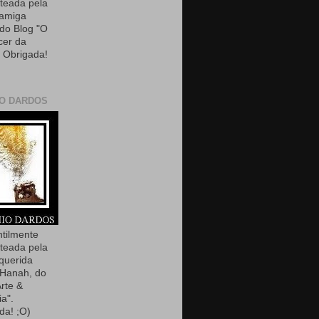
teada pela
 amiga
 do Blog "O
cer da
. Obrigada!
O DARDOS
ntilmente
teada pela
querida
Hanah, do
Arte &
ia".
da! ;O)