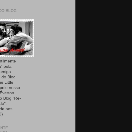
DO BLOG
ntilmente
a" pela
 amiga
 do Blog
e Little
 pelo nosso
Éverton
do Blog "Re-
de".
da aos
O)
ENTE