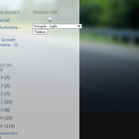
ALIDADES
TRADUCTOR
actal
Borboleta -
e
l Growth
mena - O
VO DO
UE
14
(2)
13
(2)
12
(7)
11
(10)
10
(6)
09
(15)
08
(114)
dezembro
)