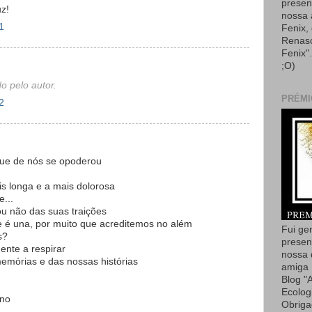
presen
uz!
nossa
1
Fenix,
Renas
Fenix"
;O)
o pelo autor.
PRÉMI
2
ue de nós se opoderou
is longa e a mais dolorosa
e...
u não das suas traições
ue é una, por muito que acreditemos no além
Fui ge
s?
presen
nte a respirar
nossa 
emórias e das nossas histórias
amiga 
Blog "
Ecolog
rno
Obriga