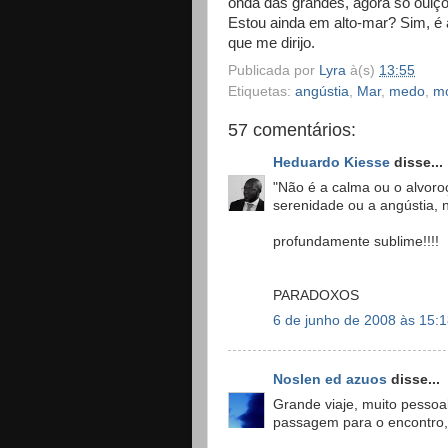
onda das grandes, agora só ouiço 
Estou ainda em alto-mar? Sim, é aq
que me dirijo.
Publicada por
Lyra
à(s)
13:55
Etiquetas:
angústia
,
Mar
,
medo
,
mo
57 comentários:
Heduardo Kiesse
disse...
"Não é a calma ou o alvoro
serenidade ou a angústia, 
profundamente sublime!!!!
PARADOXOS
6 de junho de 2008 às 15:
Noslen ed azuos
disse...
Grande viaje, muito pesso
passagem para o encontro,