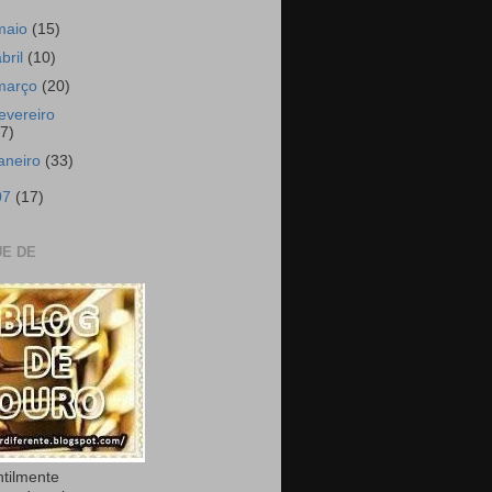
maio
(15)
abril
(10)
março
(20)
fevereiro
17)
janeiro
(33)
07
(17)
E DE
ntilmente