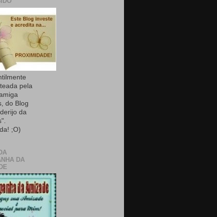
IDO
ntilmente
teada pela
 amiga
, do Blog
derijo da
".
da! ;O)
DA
NHA DA
DE