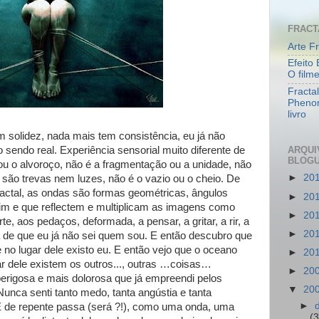
FRACT
Arte Fr
Efeito 
O film
Fracta
Pheno
livro
m solidez, nada mais tem consistência, eu já não
ARQUI
sendo real. Experiência sensorial muito diferente de
BLOG
 ou o alvoroço, não é a fragmentação ou a unidade, não
►
20
o
são trevas nem luzes, não é o vazio ou o cheio. De
actal, as ondas são formas geométricas, ângulos
►
20
m e que reflectem e multiplicam as imagens como
►
20
e, aos pedaços, deformada, a pensar, a gritar, a rir, a
►
20
na de que eu já não sei quem sou. E então descubro que
no lugar dele existo eu. E então vejo que o oceano
►
20
r dele existem os outros..., outras …coisas…
►
20
erigosa e mais dolorosa que já empreendi pelos
▼
20
nca senti tanto medo, tanta angústia e tanta
►
E de repente passa (será ?!), como uma onda, uma
(3