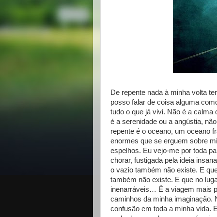
De repente nada à minha volta te
posso falar de coisa alguma como 
tudo o que já vivi. Não é a calma
é a serenidade ou a angústia, nã
repente é o oceano, um oceano fr
enormes que se erguem sobre mi
espelhos. Eu vejo-me por toda part
chorar, fustigada pela ideia insa
o vazio também não existe. E que 
também não existe. E que no luga
inenarráveis… É a viagem mais p
caminhos da minha imaginação. Nu
confusão em toda a minha vida. 