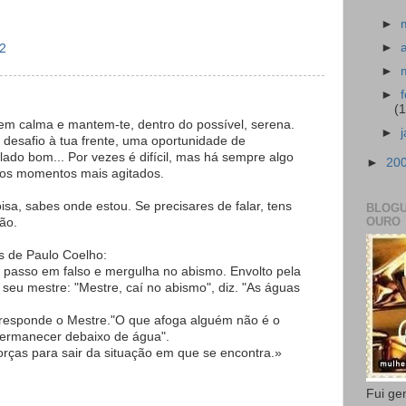
►
►
32
►
►
(
em calma e mantem-te, dentro do possível, serena.
►
desafio à tua frente, uma oportunidade de
ado bom... Por vezes é difícil, mas há sempre algo
►
20
 dos momentos mais agitados.
sa, sabes onde estou. Se precisares de falar, tens
BLOGU
OURO
ão.
 de Paulo Coelho:
 passo em falso e mergulha no abismo. Envolto pela
seu mestre: "Mestre, caí no abismo", diz. "As águas
 responde o Mestre."O que afoga alguém não é o
permanecer debaixo de água".
orças para sair da situação em que se encontra.»
Fui ge