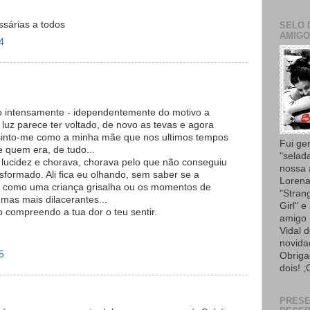
ssárias a todos
SELO 
AMIGO
4
sso intensamente - idependentemente do motivo a
luz parece ter voltado, de novo as tevas e agora
sinto-me como a minha mãe que nos ultimos tempos
Fui ge
 quem era, de tudo...
"selad
 lucidez e chorava, chorava pelo que não conseguiu
nossa
nsformado. Ali fica eu olhando, sem saber se a
Lorena
es como uma criança grisalha ou os momentos de
"Strang
mas mais dilacerantes...
Girl" e
o compreendo a tua dor o teu sentir.
amigo 
Vidal 
novida
5
Obriga
dois! ;
PRES