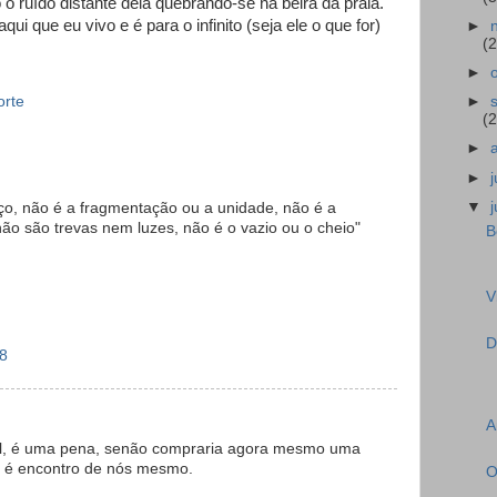
o ruído distante dela quebrando-se na beira da praia.
ui que eu vivo e é para o infinito (seja ele o que for)
►
(2
►
rte
►
(2
►
►
▼
ço, não é a fragmentação ou a unidade, não é a
não são trevas nem luzes, não é o vazio ou o cheio"
B
V
D
18
A
al, é uma pena, senão compraria agora mesmo uma
 é encontro de nós mesmo.
O