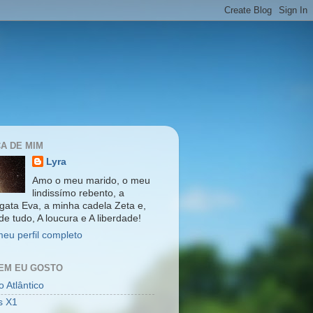
A DE MIM
Lyra
Amo o meu marido, o meu
lindissímo rebento, a
gata Eva, a minha cadela Zeta e,
de tudo, A loucura e A liberdade!
meu perfil completo
EM EU GOSTO
 Atlântico
s X1