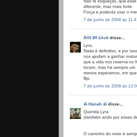
Não te esqueças, que esse
diferente, mas mais forte.
Força e poderás usar o meu
7 de junho de 2008 às 11:4
Å®t Øf £övë
disse...
Lyra,
Nada é definitivo, e por is
nos ajudam a ganhar matur
que a vida nos reserva no 
tocam, mas há sempre um
menos esperamos, em que o
Bjs.
7 de junho de 2008 às 13:
ॐ Hanah ॐ
disse...
Querida Lyra
(também ando por esses de
O caminho do meio é sempre