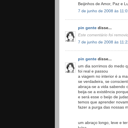
Beijinhos de Amor, Paz e L
7 de junho de 2008 às 11:0
pin gente
disse...
Este comentário foi removid
7 de junho de 2008 às 11:2
pin gente
disse...
um dia sorrimos do medo q
foi real e passou
a viagem no interior é a ma
se verdadeira, se conscient
abraça-se a vida sabendo o
beija-se a existência porq
e será esse o beijo de juda
temos que aprender novame
fazer a purga das nossas m
um abraço longo, leve e te
luísa