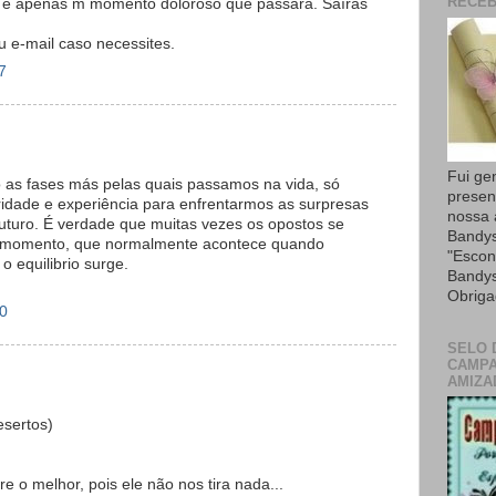
RECEB
 é apenas m momento doloroso que passará. Saírás
 e-mail caso necessites.
7
Fui ge
so as fases más pelas quais passamos na vida, só
presen
idade e experiência para enfrentarmos as surpresas
nossa
futuro. É verdade que muitas vezes os opostos se
Bandys
 momento, que normalmente acontece quando
"Escon
 equilibrio surge.
Bandys
Obriga
00
SELO 
CAMPA
AMIZA
sertos)
 o melhor, pois ele não nos tira nada...