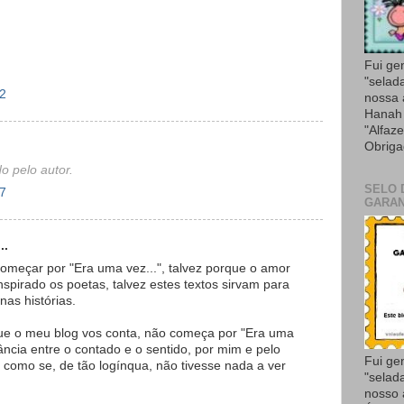
Fui ge
"selad
12
nossa
Hanah 
"Alfaze
Obriga
o pelo autor.
SELO 
37
GARAN
..
começar por "Era uma vez...", talvez porque o amor
spirado os poetas, talvez estes textos sirvam para
as histórias.
que o meu blog vos conta, não começa por "Era uma
tância entre o contado e o sentido, por mim e pelo
Fui ge
da como se, de tão logínqua, não tivesse nada a ver
"selad
nosso