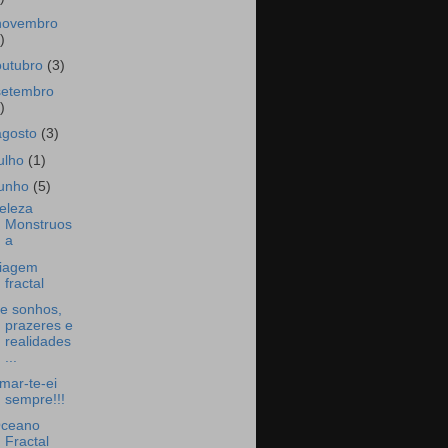
novembro
)
outubro
(3)
setembro
)
agosto
(3)
julho
(1)
junho
(5)
eleza
Monstruos
a
iagem
fractal
e sonhos,
prazeres e
realidades
...
mar-te-ei
sempre!!!
ceano
Fractal