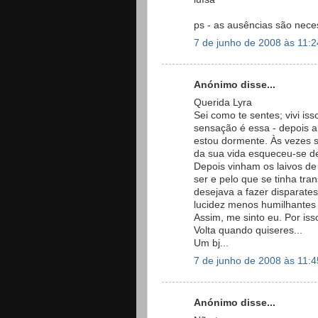
ps - as ausências são nece
7 de junho de 2008 às 11:2
Anónimo disse...
Querida Lyra
Sei como te sentes; vivi i
sensação é essa - depois a 
estou dormente. Às vezes 
da sua vida esqueceu-se de
Depois vinham os laivos de
ser e pelo que se tinha tra
desejava a fazer disparat
lucidez menos humilhantes 
Assim, me sinto eu. Por iss
Volta quando quiseres...
Um bj...
7 de junho de 2008 às 11:4
Anónimo disse...