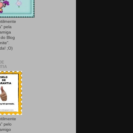
ntilmente
a" pela
 amiga
do Blog
nite".
da! ;O)
DE
TIA
ntilmente
a" pelo
 amigo