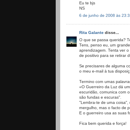
Eu te bjs
NS
6 de junho de 2008 às 23:
Rita Galante
disse...
O que se passa querida? T
Tens, penso eu, um grande 
aprendizagem. Tenta ver o l
de positivo para se retirar
Se precisares de alguma coi
o meu e-mail à tua disposiç
Termino com umas palavras
«O Guerreiro da Luz dá um
escuridão, comunica com o 
são fundas e escuras".
"Lembra-te de uma coisa",
mergulho, mas o facto de 
E o guerreiro usa as suas f
Fica bem querida e força!