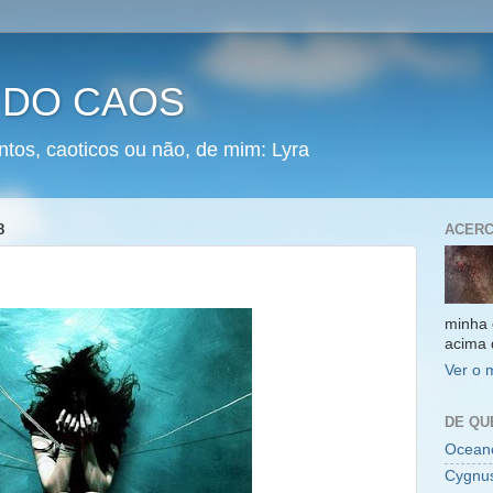
 DO CAOS
ntos, caoticos ou não, de mim: Lyra
8
ACERC
minha 
acima 
Ver o 
DE QU
Oceano
Cygnu