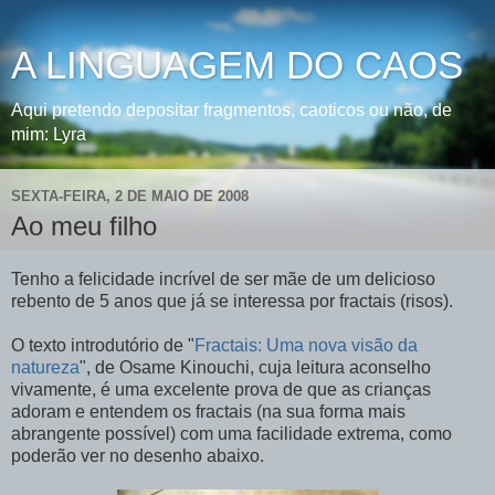
A LINGUAGEM DO CAOS
Aqui pretendo depositar fragmentos, caoticos ou não, de
mim: Lyra
SEXTA-FEIRA, 2 DE MAIO DE 2008
Ao meu filho
Tenho a felicidade incrível de ser mãe de um delicioso
rebento de 5 anos que já se interessa por fractais (risos).
O texto introdutório de "
Fractais: Uma nova visão da
natureza
", de Osame Kinouchi, cuja leitura aconselho
vivamente, é uma excelente prova de que as crianças
adoram e entendem os fractais (na sua forma mais
abrangente possível) com uma facilidade extrema, como
poderão ver no desenho abaixo.