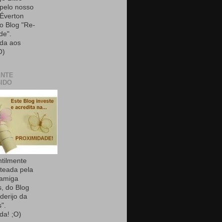
 pelo nosso
Éverton
do Blog "Re-
de".
da aos
O)
ENTE
IDO
ntilmente
teada pela
 amiga
, do Blog
derijo da
".
da! ;O)