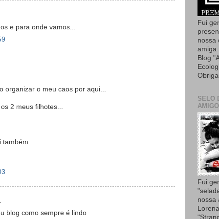
Fui ge
os e para onde vamos...
presen
59
nossa 
amiga 
Blog "
Ecolog
Obriga
o organizar o meu caos por aqui...
SELO 
AMIGO
s 2 meus filhotes...
ti também
03
Fui ge
"selad
nossa
.
Lorena
teu blog como sempre é lindo
"Strang