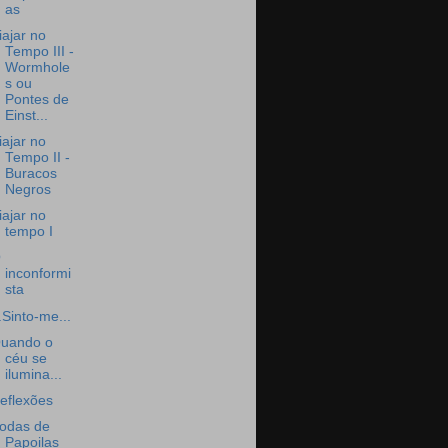
as
iajar no
Tempo III -
Wormhole
s ou
Pontes de
Einst...
iajar no
Tempo II -
Buracos
Negros
iajar no
tempo I
O
inconformi
sta
..Sinto-me...
uando o
céu se
ilumina...
eflexões
odas de
Papoilas