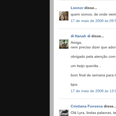
Leonor
disse...
quem somos, de onde viem
17 de maio de 2008 às 09:
ॐ Hanah ॐ
disse...
Amiga,
nem preciso dizer que ador
obrigado pela atenção com o
um beijo querida...
bom final de semana para 
bjos
17 de maio de 2008 às 13:
Cristiana Fonseca
disse..
Olá Lyra, lindas palavras, 