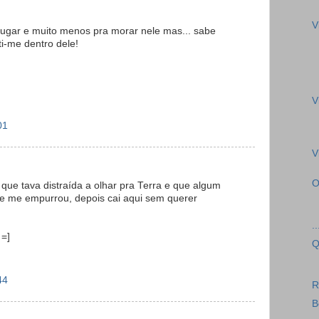
V
lugar e muito menos pra morar nele mas... sabe
ti-me dentro dele!
V
01
V
 que tava distraída a olhar pra Terra e que algum
 e me empurrou, depois cai aqui sem querer
.
 =]
Q
44
R
B