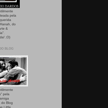
ntilmente
teada pela
querida
Hanah, do
Arte &
ia".
da! ;O)
DO BLOG
ntilmente
a" pela
 amiga
 do Blog
e Little