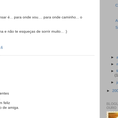
C
sar é... para onde vou.... para onde caminho... o
A
S
 não te esqueças de sorrir muito... :)
16
►
►
►
(
►
►
20
ientes
.
m feliz
BLOGU
o de amiga.
OURO