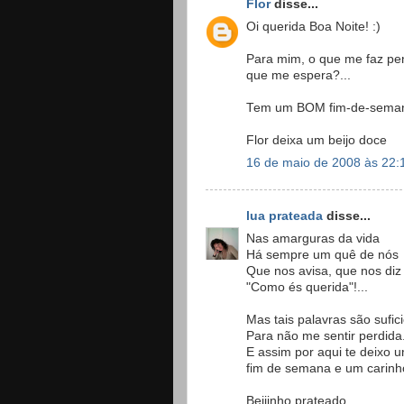
Flor
disse...
Oi querida Boa Noite! :)
Para mim, o que me faz pen
que me espera?...
Tem um BOM fim-de-semana e
Flor deixa um beijo doce
16 de maio de 2008 às 22:
lua prateada
disse...
Nas amarguras da vida
Há sempre um quê de nós
Que nos avisa, que nos diz
"Como és querida"!...
Mas tais palavras são sufic
Para não me sentir perdida
E assim por aqui te deixo u
fim de semana e um carinh
Beijinho prateado