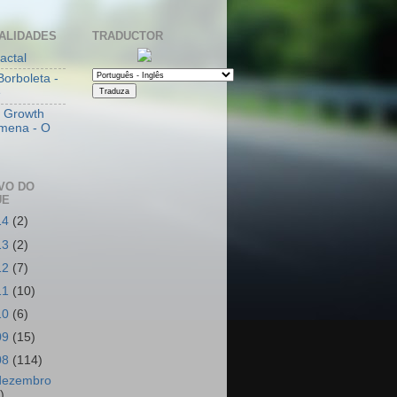
ALIDADES
TRADUCTOR
actal
Borboleta -
e
l Growth
mena - O
VO DO
UE
14
(2)
13
(2)
12
(7)
11
(10)
10
(6)
09
(15)
08
(114)
dezembro
)