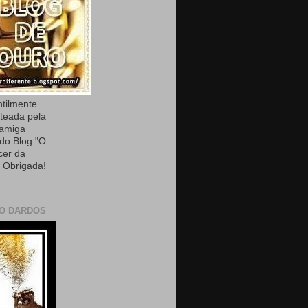
ntilmente
teada pela
 amiga
 do Blog "O
cer da
. Obrigada!
O DARDOS