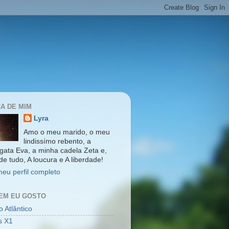
A DE MIM
Lyra
Amo o meu marido, o meu
lindissímo rebento, a
gata Eva, a minha cadela Zeta e,
de tudo, A loucura e A liberdade!
meu perfil completo
EM EU GOSTO
 Atlântico
s X1