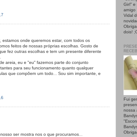
Girl" e
amigo 
17
Vidal 
novida
Obriga
dois! ;
 estamos onde queremos estar, com todos os
omos feitos de nossas próprias escolhas. Gosto de
PRES
RECEB
que fez outras escolhas e tem um presente diferente
.
 areia, eu e "eu" fazemos parte do conjunto
rtantes para seu funcionamento quanto qualquer
lulas que compõem um todo... Sou sim importante, e
16
Fui ge
presen
nossa
Bandys
"Escon
Bandys
Obriga
nosso ser mostra nos o que procuramos...