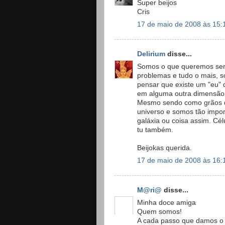
Super beijos
Cris
17 de maio de 2008 às 15:
Delirium
disse...
Somos o que queremos ser,
problemas e tudo o mais, s
pensar que existe um "eu" 
em alguma outra dimensão
Mesmo sendo como grãos de
universo e somos tão impo
galáxia ou coisa assim. Cé
tu também.
Beijokas querida.
17 de maio de 2008 às 16:
M@ri@
disse...
Minha doce amiga
Quem somos!
A cada passo que damos o 