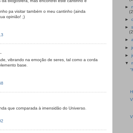
s da blogosfera, mas encontrei este cantinho e
►
nho pa visitar também o meu cantinho (ainda
(2
ua opinião! ;)
►
►
(2
13
►
►
.
►
dade, vibrando na emoção de seres, tal como a corda
▼
 elemento base.
"
48
H
V
 ainda que comparada à imensidão do Universo.
V
02