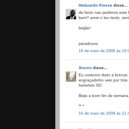
Heduardo Kiesse
disse...
de facto nao pedimos este 
bem!! amei o teu texto, sen
beijão!
paradoxos
16 de maio de 2008 às 19:
Anunn
disse...
Eu costumo dizer a brincar,
engraçadinho veio por trás
heheheh XD
Beijo e bom fim de semana
** *
16 de maio de 2008 às 21: