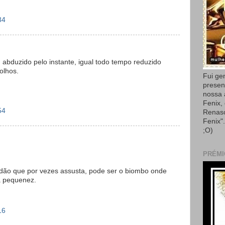
34
o, abduzido pelo instante, igual todo tempo reduzido
olhos.
Fui ge
presen
nossa
Fenix,
54
Renas
Fenix"
;O)
PRÉMI
dão que por vezes assusta, pode ser o biombo onde
 pequenez.
16