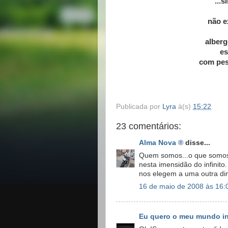
...
não e
alberg
e
com pes
Publicada por
Lyra
à(s)
15:22
23 comentários:
Alma Nova ®
disse...
Quem somos...o que somos..
nesta imensidão do infini
nos elegem a uma outra d
16 de maio de 2008 às 16:
Eu quero o meu mundo int