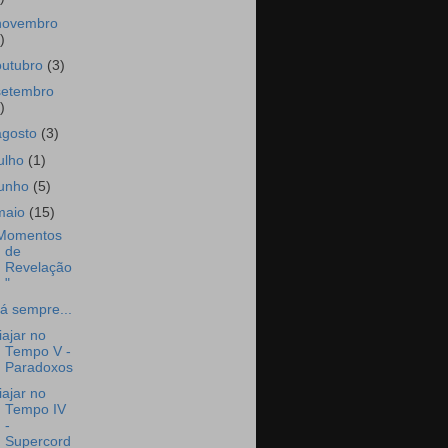
novembro
)
outubro
(3)
setembro
)
agosto
(3)
julho
(1)
junho
(5)
maio
(15)
Momentos
de
Revelação
"
á sempre...
iajar no
Tempo V -
Paradoxos
iajar no
Tempo IV
-
Supercord