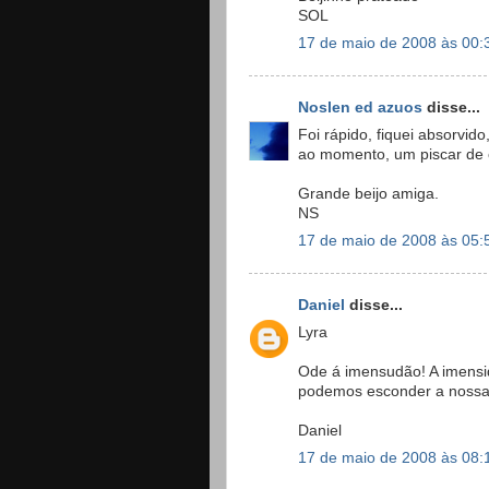
SOL
17 de maio de 2008 às 00:
Noslen ed azuos
disse...
Foi rápido, fiquei absorvid
ao momento, um piscar de 
Grande beijo amiga.
NS
17 de maio de 2008 às 05:
Daniel
disse...
Lyra
Ode á imensudão! A imensi
podemos esconder a nossa
Daniel
17 de maio de 2008 às 08: