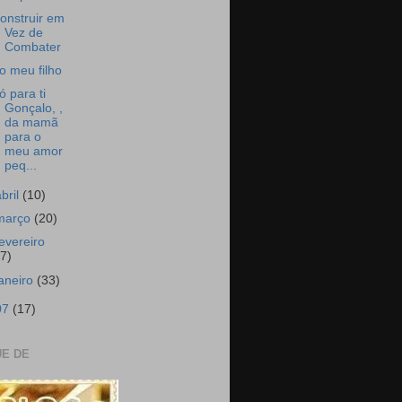
onstruir em
Vez de
Combater
o meu filho
ó para ti
Gonçalo, ,
da mamã
para o
meu amor
peq...
abril
(10)
março
(20)
fevereiro
17)
janeiro
(33)
07
(17)
E DE