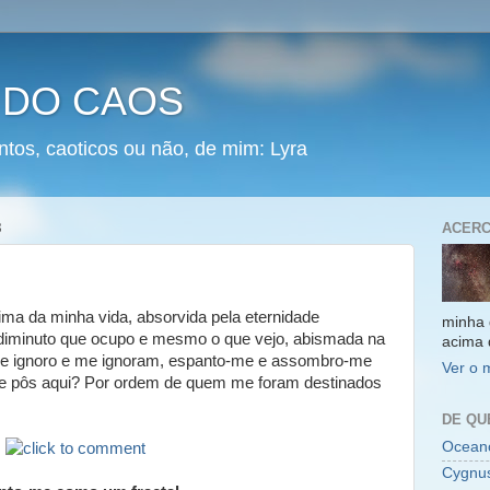
 DO CAOS
ntos, caoticos ou não, de mim: Lyra
8
ACERC
ma da minha vida, absorvida pela eternidade
minha 
 diminuto que ocupo e mesmo o que vejo, abismada na
acima 
que ignoro e me ignoram, espanto-me e assombro-me
Ver o 
me pôs aqui? Por ordem de quem me foram destinados
DE QU
Oceano
Cygnu