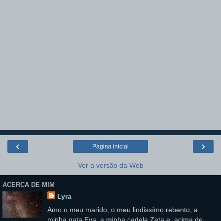
‹
›
Página inicial
Ver a versão da Web
ACERCA DE MIM
Lyra
Amo o meu marido, o meu lindissímo rebento, a
minha gata Eva, a minha cadela Zeta e, acima de