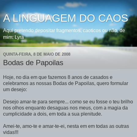
A LINGUAGEM DO CAOS
Aqui pretendo depositar fragmentos, caoticos ou não, de
mim: Lyra
QUINTA-FEIRA, 8 DE MAIO DE 2008
Bodas de Papoilas
Hoje, no dia em que fazemos 8 anos de casados e
celebramos as nossas Bodas de Papoilas, quero formular
um desejo:
Desejo amar-te para sempre... como se eu fosse o teu brilho
nos olhos enquanto desaguas nos meus, com a magia da
cumplicidade a dois, em toda a sua plenitude.
Amei-te, amo-te e amar-te-ei, nesta em em todas as outras
vidas!!!