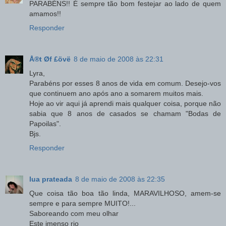
PARABÉNS!! É sempre tão bom festejar ao lado de quem
amamos!!
Responder
Å®t Øf £övë
8 de maio de 2008 às 22:31
Lyra,
Parabéns por esses 8 anos de vida em comum. Desejo-vos
que continuem ano após ano a somarem muitos mais.
Hoje ao vir aqui já aprendi mais qualquer coisa, porque não
sabia que 8 anos de casados se chamam "Bodas de
Papoilas".
Bjs.
Responder
lua prateada
8 de maio de 2008 às 22:35
Que coisa tão boa tão linda, MARAVILHOSO, amem-se
sempre e para sempre MUITO!...
Saboreando com meu olhar
Este imenso rio