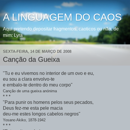
A LINGUAGEM DO CAOS
Aqui pretendo depositar fragmentos, caoticos ou não, de
mim: Lyra
SEXTA-FEIRA, 14 DE MARÇO DE 2008
Canção da Gueixa
"Tu e eu vivemos no interior de um ovo e eu,
eu sou a clara envolvo-te
e embalo-te dentro do meu corpo"
Canção de uma gueixa anónima
* * *
"Para punir os homens pelos seus pecados,
Deus fez-me esta pele macia
deu-me estes longos cabelos negros"
Yosano Akiko, 1878-1942
* * *