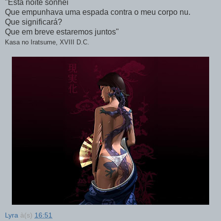
"Esta noite sonhei
Que empunhava uma espada contra o meu corpo nu.
Que significará?
Que em breve estaremos juntos"
Kasa no Iratsume, XVIII D.C.
Lyra
à(s)
16:51