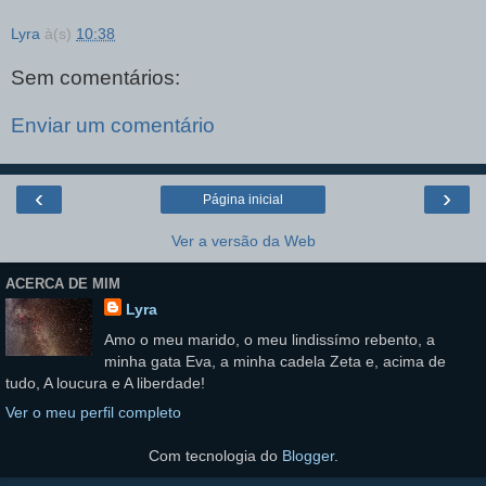
Lyra
à(s)
10:38
Sem comentários:
Enviar um comentário
‹
›
Página inicial
Ver a versão da Web
ACERCA DE MIM
Lyra
Amo o meu marido, o meu lindissímo rebento, a
minha gata Eva, a minha cadela Zeta e, acima de
tudo, A loucura e A liberdade!
Ver o meu perfil completo
Com tecnologia do
Blogger
.