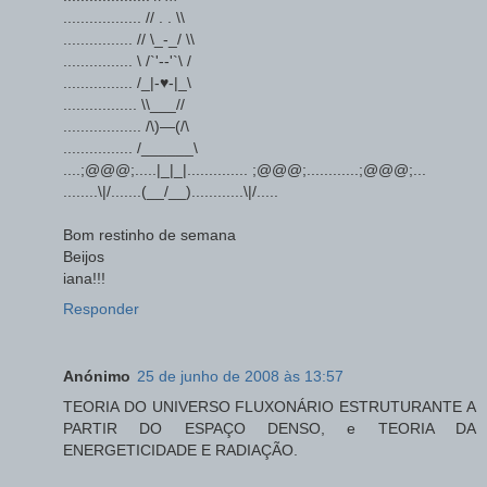
.................. // . . \\
................ // \_-_/ \\
................ \ /`'--'`\ /
................ /_|-♥-|_\
................. \\___//
.................. /\)—(/\
................ /______\
....;@@@;.....|_|_|.............. ;@@@;............;@@@;...
........\|/.......(__/__)............\|/.....
Bom restinho de semana
Beijos
iana!!!
Responder
Anónimo
25 de junho de 2008 às 13:57
TEORIA DO UNIVERSO FLUXONÁRIO ESTRUTURANTE A
PARTIR DO ESPAÇO DENSO, e TEORIA DA
ENERGETICIDADE E RADIAÇÃO.