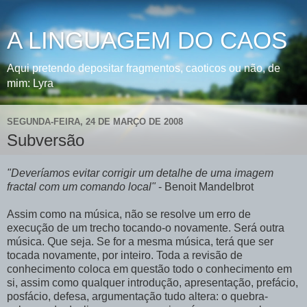
A LINGUAGEM DO CAOS
Aqui pretendo depositar fragmentos, caoticos ou não, de
mim: Lyra
SEGUNDA-FEIRA, 24 DE MARÇO DE 2008
Subversão
"Deveríamos evitar corrigir um detalhe de uma imagem
fractal com um comando local"
- Benoit Mandelbrot
Assim como na música, não se resolve um erro de
execução de um trecho tocando-o novamente. Será outra
música. Que seja. Se for a mesma música, terá que ser
tocada novamente, por inteiro. Toda a revisão de
conhecimento coloca em questão todo o conhecimento em
si, assim como qualquer introdução, apresentação, prefácio,
posfácio, defesa, argumentação tudo altera: o quebra-