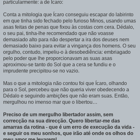
particularmente: a de Ícaro:
Conta a mitologia que Ícaro conseguiu escapar do labirinto
em que tinha sido fechado pelo furioso Minos, usando umas
asas feitas de penas que fixou às costas com cera. Dédalo,
o seu pai, tinha-lhe recomendado que não voasse
demasiado alto para não despertar a ira dos deuses nem
demasiado baixo para evitar a vingança dos homens. O seu
orgulho, contudo, impeliu-o à desobediência: embriagado
pelo poder que lhe proporcionavam as suas asas
aproximou-se tanto do Sol que a cera se fundiu e o
imprudente precipitou-se no vazio.
Mas o que a mitologia não contou foi que Ícaro, olhando
para o Sol, percebeu que não queria viver obedecendo a
Dédalo e seguindo ambições que não eram suas. Então,
mergulhou no imenso mar que o libertou…
Preciso de um mergulho libertador assim, sem
correcção na sua direcção. Quero libertar-me das
amarras da rotina - que é um erro de execução da vida -
e seguir os meu sonhos, que irão até onde os olhos do
meu amor me levarem!