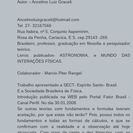
Autor – Ancelmo Luiz Graceli.
Ancelmoluizgraceli@hotmail.com
Tel. 27- 32167566
Rua Itabira, nº 5, Conjunto Itapemirim,
Rosa da Penha, Cariacica, E.S. cep.29143 -269.
Brasileiro, professor, graduação em filosofia e pesquisador
teórico.
Livros publicados- ASTRONOMIA, e MUNDO DAS
INTERAÇÕES FÍSICAS.
Colaborador - Marcio Piter Rangel.
Trabalho apresentado a SECT- Espírito Santo- Brasil.
E a Sociedade Brasileira de Física.
Introdução publicada na WEB pelo Portal Fator Brasil -
Canal Perfil. No dia 30.01.2008.
Se outras teorias com fundamentos e formulas tiveram
aceitação, por que estas não terão? Pois, possui todos os
fundamentos e todas as formas de cálculos, e que se
confirmam com a realidade e a observação até hoje
alcançada. Com mais de cento e dez fórmulas, com as